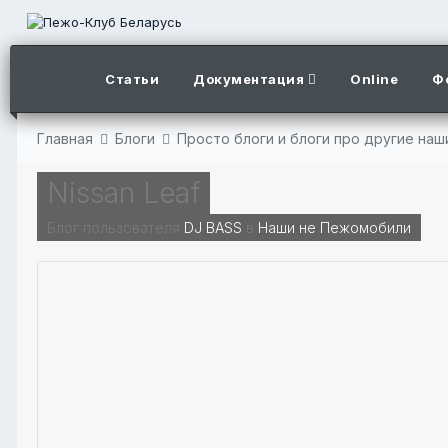
Статьи
Документация
Online
Ф
Главная
Блоги
Просто блоги и блоги про другие на
Nissan Leaf
Блог пользователя
DJ BASS
в
Наши не Пежомобили