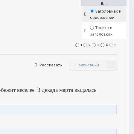
В...
Заголовках и
содержании
Только в
заголовках
1
2
3
4
5
Рассказать
Подписчики
0
обежит веселее. 3 декада марта выдалась