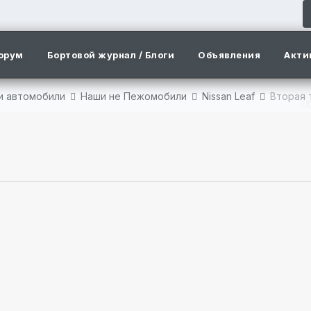
орум
Бортовой журнал / Блоги
Объявления
Акти
ши автомобили
Наши не Пежомобили
Nissan Leaf
Вторая 
Г