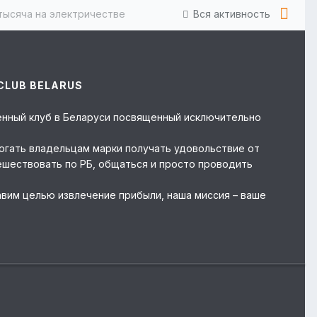
тысяча на электричестве
Вся активность
CLUB BELARUS
твенный клуб в Беларуси посвященный исключительно
могать владельцам марки получать удовольствие от
ешествовать по РБ, общаться и просто проводить
авим целью извлечение прибыли, наша миссия – ваше