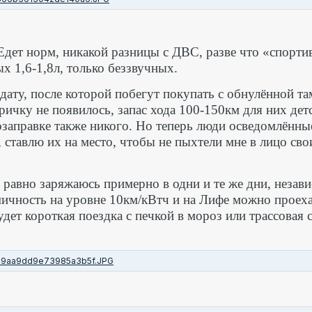
Едет норм, никакой разницы с ДВС, разве что «спортивн
х 1,6-1,8л, только беззвучных.
 дату, после которой побегут покупать с обнулённой т
чку не появилось, запас хода 100-150км для них детс
озаправке также никого. Но теперь люди осведомлённы
 ставлю их на место, чтобы не пыхтели мне в лицо св
ё равно заряжаюсь примерно в одни и те же дни, незав
номичность на уровне 10км/кВтч и на Лифе можно прое
удет короткая поездка с печкой в мороз или трассовая 