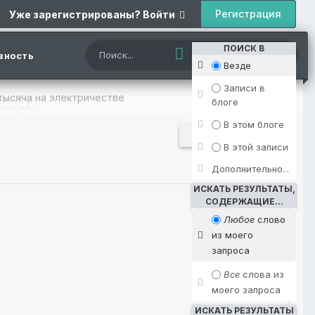
Регистрация
Уже зарегистрированы? Войти
ПОИСК В
вность
Везде
Записи в
тысяча на электричестве
Вся активность
блоге
алерея
В этом блоге
Подписчики
1
В этой записи
Дополнительно...
ИСКАТЬ РЕЗУЛЬТАТЫ,
СОДЕРЖАЩИЕ...
Любое
слово
из моего
запроса
Все
слова из
моего запроса
ИСКАТЬ РЕЗУЛЬТАТЫ