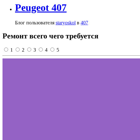
Peugeot 407
Блог пользователя
staryoskol
в
407
Ремонт всего чего требуется
1
2
3
4
5