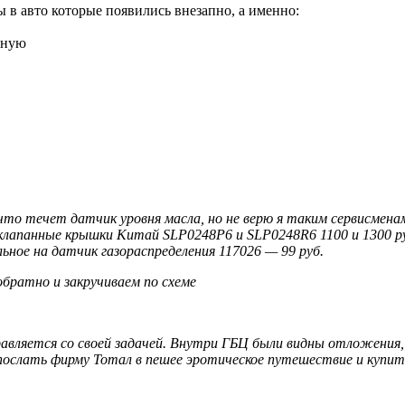
 в авто которые появились внезапно, а именно:
дную
 что течет датчик уровня масла, но не верю я таким сервисменам
 клапанные крышки Китай SLP0248P6 и SLP0248R6 1100 и 1300 р
ьное на датчик газораспределения 117026 — 99 руб.
братно и закручиваем по схеме
авляется со своей задачей. Внутри ГБЦ были видны отложения,
послать фирму Тотал в пешее эротическое путешествие и купит