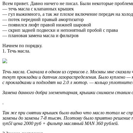
Всем привет. Давно ничего не писал. Были некоторые проблемы
— течь масла с клапанных крышек
— гул выжимного, а так же плохое включение передач на холо
— потек передний правый амортизатор
— появился люфт правой нижней шаровой
— скрип задней подвески и непонятный пробой с права
— плановая замена масла и фильтров
Начнем по порядку.
1. Течь масла.
Течь масла. Сначала в одном из сервисов г. Москвы мне сказали
текут прокладки и датчик газораспределения. Было куплено —
с прокладками и подходят на 2.0 л мотор. — кольцо уплотнител
Замена данного добра элементарная, крышки снимаем ставим о
.
Так же при снятии крышек было видно что масло тотал не спр
замены до замены 7-8 тысяч. Поэтому было приятно решение 
syn5l цена 2000 руб + фильтр масляный MAN 360 рублей.