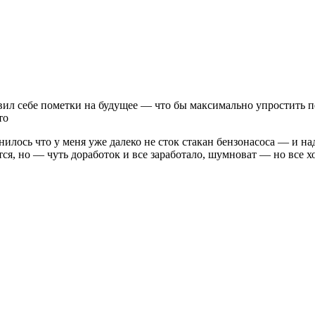
авил себе пометки на будущее — что бы максимально упростить п
то
илось что у меня уже далеко не сток стакан бензонасоса — и над
ся, но — чуть доработок и все заработало, шумноват — но все х