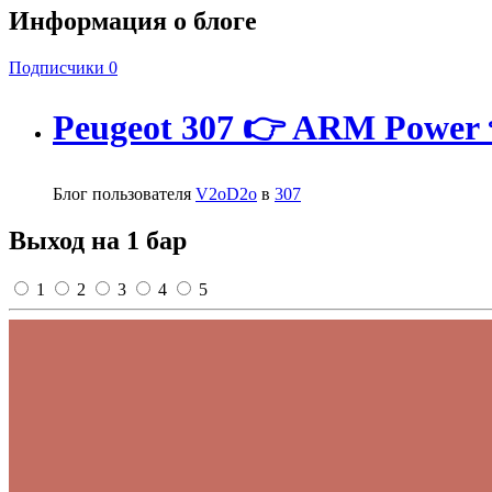
Информация о блоге
Подписчики
0
Peugeot 307 👉 ARM Power
Блог пользователя
V2oD2o
в
307
Выход на 1 бар
1
2
3
4
5