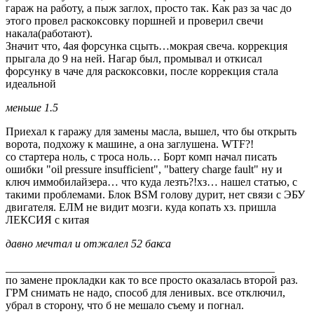
гараж на работу, а пыж заглох, просто так. Как раз за час до
этого провел раскоксовку поршней и проверил свечи
накала(работают).
Значит что, 4ая форсунка сцыть…мокрая свеча. коррекция
прыгала до 9 на ней. Нагар был, промывал и откисал
форсунку в чаче для раскоксовки, после коррекция стала
идеальной
меньше 1.5
Приехал к гаражу для замены масла, вышел, что бы открыть
ворота, подхожу к машине, а она заглушена. WTF?!
со стартера ноль, с троса ноль… Борт комп начал писать
ошибки "oil pressure insufficient", "battery charge fault" ну и
ключ иммобилайзера… что куда лезть?!хз… нашел статью, с
такими проблемами. Блок BSM голову дурит, нет связи с ЭБУ
двигателя. ЕЛМ не видит мозги. куда копать хз. пришла
ЛЕКСИЯ с китая
давно мечтал и отжалел 52 бакса
________________________________________________
по замене прокладки как то все просто оказалась второй раз.
ГРМ снимать не надо, способ для ленивых. все отключил,
убрал в сторону, что б не мешало съему и погнал.