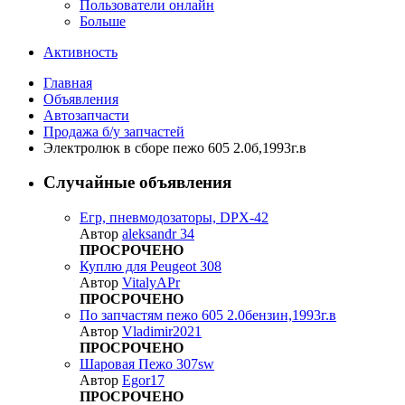
Пользователи онлайн
Больше
Активность
Главная
Объявления
Автозапчасти
Продажа б/у запчастей
Электролюк в сборе пежо 605 2.0б,1993г.в
Случайные объявления
Егр, пневмодозаторы, DPX-42
Автор
aleksandr 34
ПРОСРОЧЕНО
Куплю для Peugeot 308
Автор
VitalyAPr
ПРОСРОЧЕНО
По запчастям пежо 605 2.0бензин,1993г.в
Автор
Vladimir2021
ПРОСРОЧЕНО
Шаровая Пежо 307sw
Автор
Egor17
ПРОСРОЧЕНО