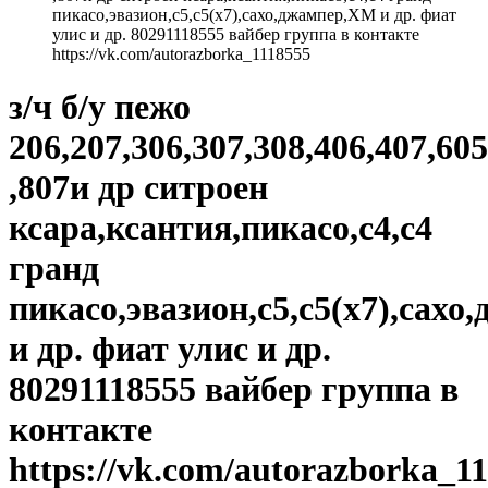
пикасо,эвазион,с5,с5(х7),сахо,джампер,ХМ и др. фиат
улис и др. 80291118555 вайбер группа в контакте
https://vk.com/autorazborka_1118555
з/ч б/у пежо
206,207,306,307,308,406,407,605
,807и др ситроен
ксара,ксантия,пикасо,с4,с4
гранд
пикасо,эвазион,с5,с5(х7),сах
и др. фиат улис и др.
80291118555 вайбер группа в
контакте
https://vk.com/autorazborka_1