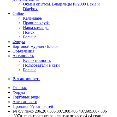
Обмен опытом. Владельцы PP2000 Lexia и
Diagbox.
Online
Календарь
Правила клуба
Наша команда
Поиск
Больше
Форум
Бортовой журнал / Блоги
Объявления
Активность
Вся активность
Пользователи в сети
Больше
Вся активность
Главная
Форум
Торговые ряды
Автозапчасти
Продажа б/у запчастей
з/ч б/у пежо 206,207,306,307,308,406,407,605,607,806
,807и др ситроен ксара,ксантия,пикасо,с4,с4 гранд