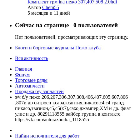
Комплект грм ina пежо 307,407,508 2.0hdi
Автор
Chem55
5 месяцев и 11 дней
Сейчас на странице
0 пользователей
Нет пользователей, просматривающих эту страницу.
Блоги и бортовые журналы Пежо клуба
Вся активность
Главная
Форум
Торговые ряды
Автозапчасти
Продажа б/у запчастей
з/ч б/у пежо 206,207,306,307,308,406,407,605,607,806
,807и др ситроен ксара,ксантия,пикасо,с4,с4 гранд
пикасо,эвазион,с5,с5(х7),сахо,джампер,ХМ и др. фиат
улис и др. 80291118555 вайбер группа в контакте
https://vk.com/autorazborka_1118555
Найди исполнителя для работ