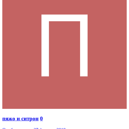
пяжо и ситрон
0