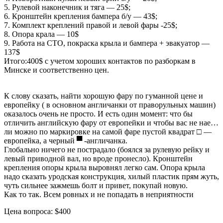
5. Рулевой наконечник и тяга — 25$;
6. Кронштейн крепления бампера б/у — 43$;
7. Комплект креплений правой и левой фары -25$;
8. Опора крала — 10$
9. Работа на СТО, покраска крыла и бампера + эвакуатор —
137$
Итого:400$ с учетом хороших контактов по разборкам в
Минске и соответственно цен.
К слову сказать, найти хорошую фару по гуманной цене и
европейку ( в основном англичанки от праворульных машин)
оказалось очень не просто. И есть один момент: что бы
отличить английскую фару от европейки и чтобы вас не нае…
ли можно по маркировке на самой фаре пустой квадрат □ —
европейка, а черный ▀ -англичанка.
Глобально ничего не пострадало (боялся за рулевую рейку и
левый приводной вал, но вроде пронесло). Кронштейн
крепления опоры крыла выровнял легко сам. Опора крыла
надо сказать уродская конструкция, хилый пластик прям жуть,
чуть сильнее зажмешь болт и привет, покупай новую.
Как то так. Всем ровных и не попадать в неприятности
Цена вопроса: $400