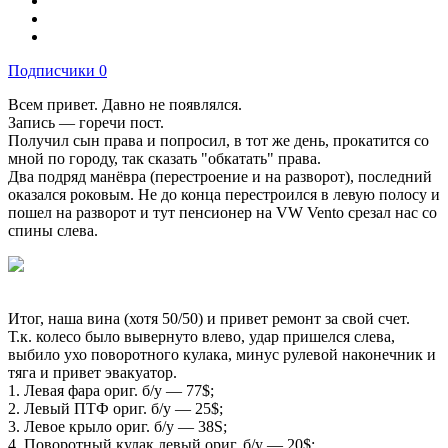
Подписчики
0
Всем привет. Давно не появлялся.
Запись — горечи пост.
Получил сын права и попросил, в тот же день, прокатится со
мной по городу, так сказать "обкатать" права.
Два подряд манёвра (перестроение и на разворот), последний
оказался роковым. Не до конца перестроился в левую полосу и
пошел на разворот и тут пенсионер на VW Vento срезал нас со
спины слева.
Итог, наша вина (хотя 50/50) и привет ремонт за свой счет.
Т.к. колесо было вывернуто влево, удар пришелся слева,
выбило ухо поворотного кулака, минус рулевой наконечник и
тяга и привет эвакуатор.
1. Левая фара ориг. б/у — 77$;
2. Левый ПТФ ориг. б/у — 25$;
3. Левое крыло ориг. б/у — 38S;
4. Поворотный кулак левый ориг. б/у — 20$;