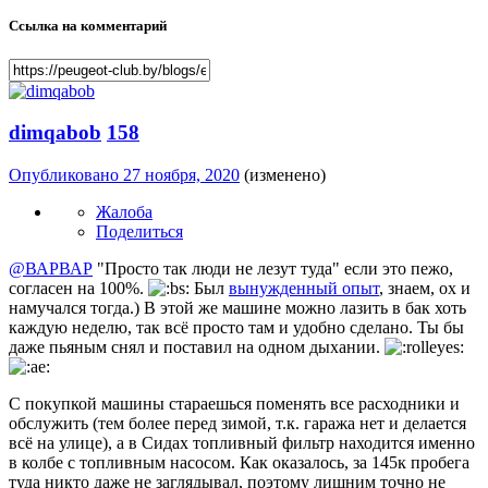
Ссылка на комментарий
dimqabob
158
Опубликовано
27 ноября, 2020
(изменено)
Жалоба
Поделиться
@ВАРВАР
"Просто так люди не лезут туда" если это пежо,
согласен на 100%.
Был
вынужденный опыт
, знаем, ох и
намучался тогда.) В этой же машине можно лазить в бак хоть
каждую неделю, так всё просто там и удобно сделано. Ты бы
даже пьяным снял и поставил на одном дыхании.
С покупкой машины стараешься поменять все расходники и
обслужить (тем более перед зимой, т.к. гаража нет и делается
всё на улице), а в Сидах топливный фильтр находится именно
в колбе с топливным насосом. Как оказалось, за 145к пробега
туда никто даже не заглядывал, поэтому лишним точно не