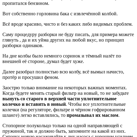
пропитался бензином.
Вот собственно горловина бака с извлечённой колбой.
Всё вроде красиво, чисто и без каких либо видимых проблем.
Саму процедуру разборки не буду писать, для примера можете
глянуть , да и их уйма других на любой вкус, но принцип
разборки одинаков.
На дне колбы было немного соринок и тёмный налёт по
внешней её стороне, думал будет хуже.
Далее разобрал полностью всю колбу, всё вымыл начисто,
протёр и просушил феном.
Заострю только внимание на некоторых важных моментах.
Когда будете менять старый фильтр на новый, то не забудьте
вынуть со старого в верхней части уплотнительное
колечко и вставить в новый
. Чтобы все уплотнительные
колечки (на регуляторе, фильтре и чёрном гофрированном
шланге) легко вставлялись, то
промазывал их маслом
.
Стопорное полукольцо только на одной направляющей с
пружиной, так и должно быть, запомните на какой из них.
Сеточку новую насаживайте к дну насоса с хорошим усилием,