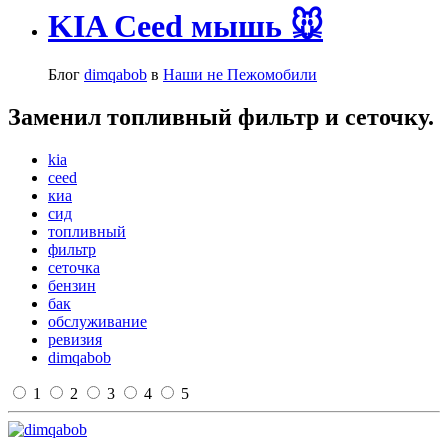
KIA Ceed мышь 🐭
Блог
dimqabob
в
Наши не Пежомобили
Заменил топливный фильтр и сеточку.
kia
ceed
киа
сид
топливный
фильтр
сеточка
бензин
бак
обслуживание
ревизия
dimqabob
1
2
3
4
5