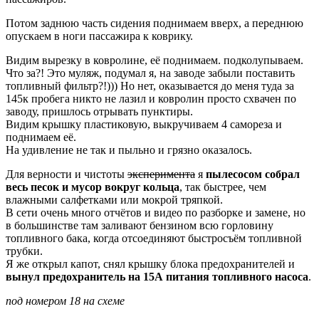
Потом заднюю часть сидения поднимаем вверх, а переднюю
опускаем в ноги пассажира к коврику.
Видим вырезку в ковролине, её поднимаем. подколупываем.
Что за?! Это муляж, подумал я, на заводе забыли поставить
топливный фильтр?!))) Но нет, оказывается до меня туда за
145к пробега никто не лазил и ковролин просто схвачен по
заводу, пришлось отрывать пунктиры.
Видим крышку пластиковую, выкручиваем 4 самореза и
поднимаем её.
На удивление не так и пыльно и грязно оказалось.
Для верности и чистоты
эксперимента
я
пылесосом собрал
весь песок и мусор вокруг кольца
, так быстрее, чем
влажными салфетками или мокрой тряпкой.
В сети очень много отчётов и видео по разборке и замене, но
в большинстве там заливают бензином всю горловину
топливного бака, когда отсоединяют быстросъём топливной
трубки.
Я же открыл капот, снял крышку блока предохранителей и
вынул предохранитель на 15А питания топливного насоса
.
под номером 18 на схеме