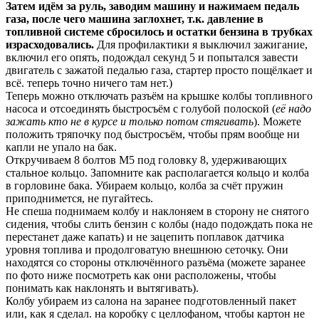
Затем идём за руль, заводим машину и нажимаем педаль
газа, после чего машина заглохнет, т.к. давление в
топливной системе сбросилось и остатки бензина в трубках
израсходовались.
Для профилактики я выключил зажигание,
включил его опять, подождал секунд 5 и попытался завести
двигатель с зажатой педалью газа, стартер просто пощёлкает и
всё. теперь точно ничего там нет.)
Теперь можно отключать разъём на крышке колбы топливного
насоса и отсоединять быстросъём с голубой полоской (
её надо
зажать кто не в курсе и только потом стягивать
). Можете
положить тряпочку под быстросъём, чтобы прям вообще ни
капли не упало на бак.
Откручиваем 8 болтов М5 под головку 8, удерживающих
стальное кольцо. Запомните как располагается кольцо и колба
в горловине бака. Убираем кольцо, колба за счёт пружин
приподнимется, не пугайтесь.
Не спеша поднимаем колбу и наклоняем в сторону не снятого
сидения, чтобы слить бензин с колбы (надо подождать пока не
перестанет даже капать) и не зацепить поплавок датчика
уровня топлива и продолговатую внешнюю сеточку. Они
находятся со стороны отключённого разъёма (можете заранее
по фото ниже посмотреть как они расположены, чтобы
понимать как наклонять и вытягивать).
Колбу убираем из салона на заранее подготовленный пакет
или, как я сделал. на коробку с целлофаном, чтобы картон не