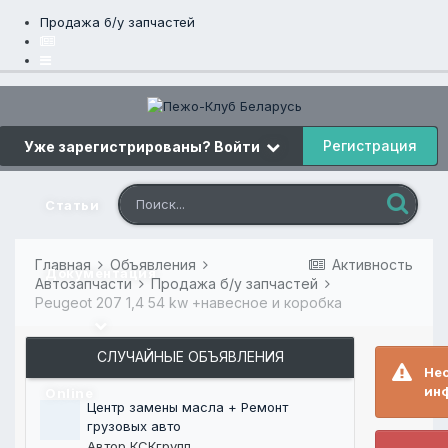
Продажа б/у запчастей
Регистрация
Уже зарегистрированы? Войти
Статьи
Главная
Объявления
Активность
Документация
Автозапчасти
Продажа б/у запчастей
Peugeot 207 1,4 54 kw +навесное и коробка
СЛУЧАЙНЫЕ ОБЪЯВЛЕНИЯ
Нео
инф
Online
Центр замены масла + Ремонт
грузовых авто
Автор
КСКгрупп