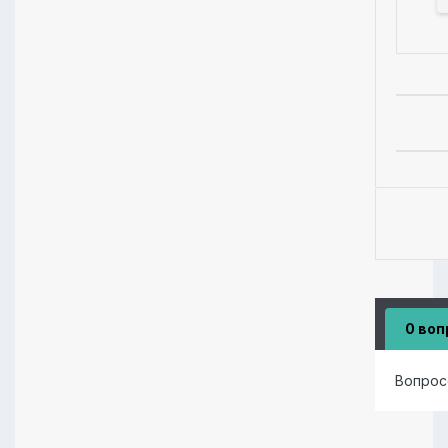
0 воп
Вопрос