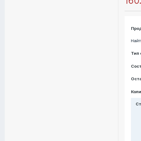
160
Про
Найт
Тип 
Сос
Ост
Кол
С