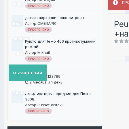
ПР
Форумы
ПРОСРОЧЕНО
датчик парковки пежо ситроен
Peu
Автор
CMEIIIAPIK
Бортовой
ПРОСРОЧЕНО
+на
журнал /
Куплю для Пежо 406 противотуманки
рестайл
Автор
Mikhail
Блоги
ПРОСРОЧЕНО
СТОперцев
ОБЪЯВЛЕНИЯ
Автор
Violet123789
2 месяца и 1 день
Активность
Амортизаторы передние для Пежо
3008.
Автор
Russoturisto71
ПРОСРОЧЕНО