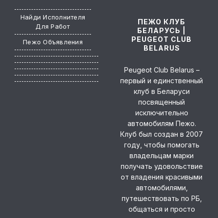
Компл
сцепл
Найди Исполнителя
ПЕЖО КЛУБ
307 2.
Для Работ
БЕЛАРУСЬ |
л.с.
PEUGEOT CLUB
Пежо Объявления
Автор
BELARUS
5 мес
дней
Peugeot Club Belarus –
740.00
первый и единственный
клуб в Беларуси
посвященный
исключительно
автомобилям Пежо.
Клуб был создан в 2007
году, чтобы помогать
владельцам марки
получать удовольствие
от владения красивыми
автомобилями,
путешествовать по РБ,
общаться и просто