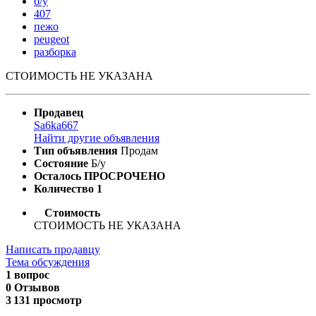
б/у
407
пежо
peugeot
разборка
СТОИМОСТЬ НЕ УКАЗАНА
Продавец
Sa6ka667
Найти другие объявления
Тип объявления
Продам
Состояние
Б/у
Осталось
ПРОСРОЧЕНО
Количество
1
Стоимость
СТОИМОСТЬ НЕ УКАЗАНА
Написать продавцу
Тема обсуждения
1 вопрос
0 Отзывов
3 131 просмотр