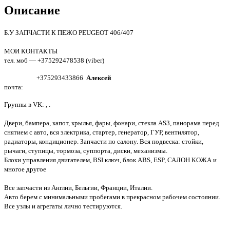
Описание
Б.У ЗАПЧАСТИ К ПЕЖО PEUGEOT 406/407
МОИ КОНТАКТЫ
тел. моб — +375292478538 (viber)
+375293433866
Алексей
почта:
Группы в VK: , .
Двери, бампера, капот, крылья, фары, фонари, стекла AS3, панорама перед
снятием с авто, вся электрика, стартер, генератор, ГУР, вентилятор,
радиаторы, кондиционер. Запчасти по салону. Вся подвеска: стойки,
рычаги, ступицы, тормоза, суппорта, диски, механизмы.
Блоки управления двигателем, BSI ключ, блок ABS, ESP, САЛОН КОЖА и
многое другое
Все запчасти из Англии, Бельгии, Франции, Италии.
Авто берем с минимальными пробегами в прекрасном рабочем состоянии.
Все узлы и агрегаты лично тестируются.