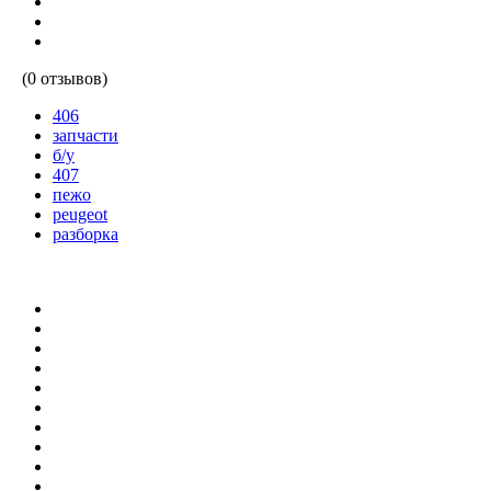
(0 отзывов)
406
запчасти
б/у
407
пежо
peugeot
разборка