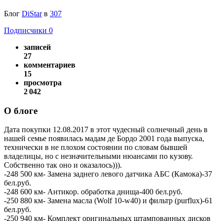
Блог
DiStar
в
307
Подписчики
0
записей
27
комментариев
15
просмотра
2 042
О блоге
Дата покупки 12.08.2017 в этот чудесный солнечный день в
нашей семье появилась мадам де Бордо 2001 года выпуска,
технически в не плохом состоянии по словам бывшей
владелицы, но с незначительными нюансами по кузову.
Собственно так оно и оказалось))).
-248 500 км- Замена заднего левого датчика АБС (Камока)-37
бел.руб.
-248 600 км- Антикор. обработка днища-400 бел.руб.
-250 880 км- Замена масла (Wolf 10-w40) и фильтр (purflux)-61
бел.руб.
-250 940 км- Комплект оригинальных штампованных дисков