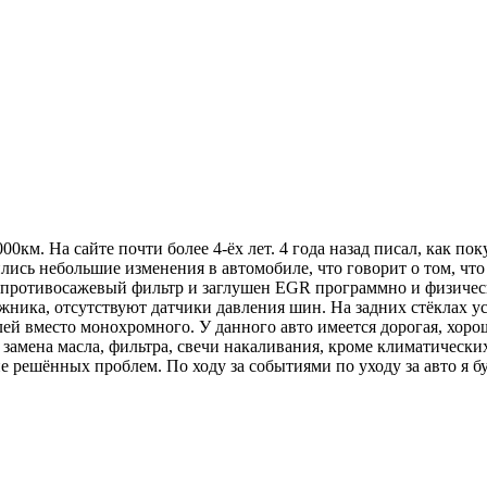
0км. На сайте почти более 4-ёх лет. 4 года назад писал, как пок
ились небольшие изменения в автомобиле, что говорит о том, что
ён противосажевый фильтр и заглушен EGR программно и физич
жника, отсутствуют датчики давления шин. На задних стёклах у
лей вместо монохромного. У данного авто имеется дорогая, хорош
 замена масла, фильтра, свечи накаливания, кроме климатически
е решённых проблем. По ходу за событиями по уходу за авто я б