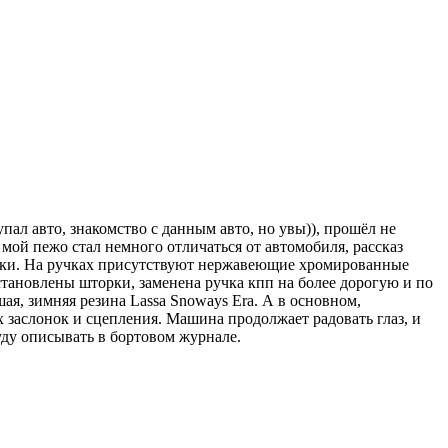
упал авто, знакомство с данным авто, но увы)), прошёл не
 мой пежо стал немного отличаться от автомобиля, рассказ
ески. На ручках присутствуют нержавеющие хромированные
становлены шторки, заменена ручка кпп на более дорогую и по
ая, зимняя резина Lassa Snoways Era. А в основном,
х заслонок и сцепления. Машина продолжает радовать глаз, и
уду описывать в бортовом журнале.