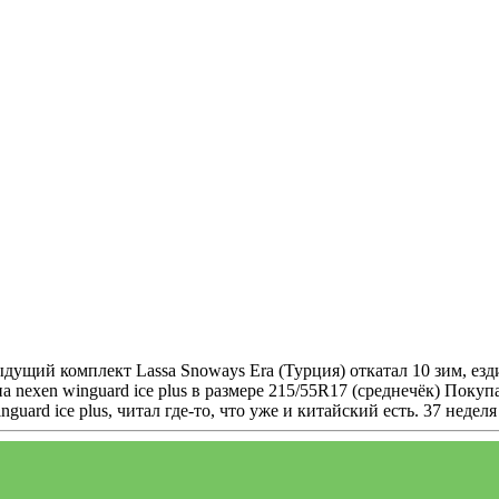
щий комплект Lassa Snoways Era (Турция) откатал 10 зим, ездит
 nexen winguard ice plus в размере 215/55R17 (среднечёк) Покуп
uard ice plus, читал где-то, что уже и китайский есть. 37 неделя