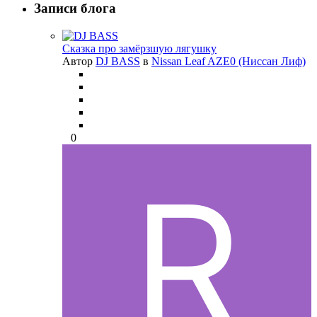
Записи блога
Сказка про замёрзшую лягушку
Автор
DJ BASS
в
Nissan Leaf AZE0 (Ниссан Лиф)
0