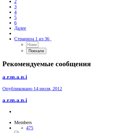
2
3
4
5
6
Далее
Страница 1 из 36
Рекомендуемые сообщения
a.r.m.a.n.i
Опубликовано
14 июля, 2012
a.r.m.a.n.i
Members
475