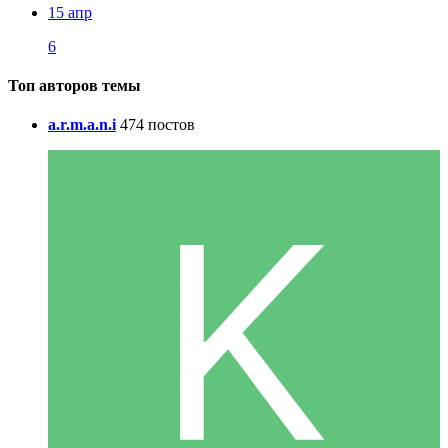
15 апр
6
Топ авторов темы
a.r.m.a.n.i
474 постов