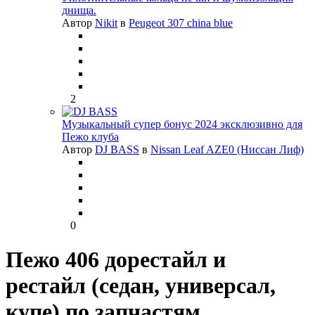
днища.
Автор
Nikit
в
Peugeot 307 china blue
2
Музыкальный супер бонус 2024 эксклюзивно для
Пежо клуба
Автор
DJ BASS
в
Nissan Leaf AZE0 (Ниссан Лиф)
0
Пежо 406 дорестайл и
рестайл (седан, универсал,
купе) по запчастям