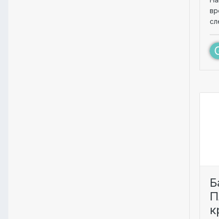
вр
сл
Б
П
к