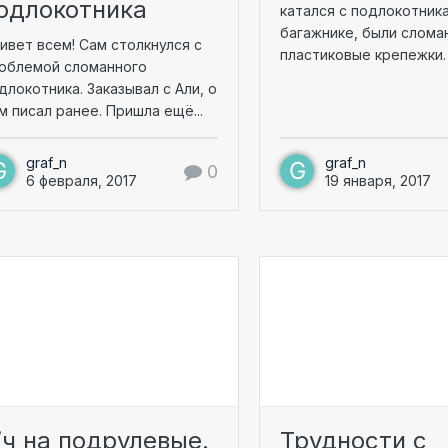
одлокотника
катался с подлокотник
багажнике, были слома
ивет всем! Сам столкнулся с
пластиковые крепежки. 
облемой сломанного
длокотника. Заказывал с Али, о
м писал ранее. Пришла ещё...
graf_n
graf_n
0
6 февраля, 2017
19 января, 2017
/ч на подрулевые.
Трудности с