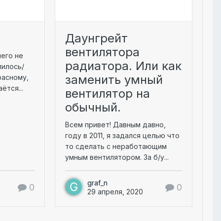
р
Даунгрейт
вентилятора
чего не
радиатора. Или как
пилось/
заменить умный
расному,
ётся...
вентилятор на
обычный.
Всем привет! Давным давно,
году в 2011, я задался целью что
то сделать с неработающим
умным вентилятором. За б/у...
graf_n
0
0
29 апреля, 2020