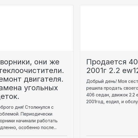
ворники, они же
Продается 4
теклоочистители.
2001г 2.2 ew1
емонт двигателя.
Добрый день! Моя сес
амена угольных
решила продать своег
еток.
406 седан, движок 2.2 e
2001год, ездил, и обслу
брого дня! Столкнулся с
облемой. Периодически
орники начинали работать
дленно, особенно после...