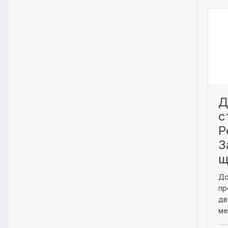
Д
с
Р
З
щ
До
пр
дв
ме