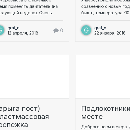
емя поменять двигатель (на
сравнению с новым го
едующей неделе). Очень...
был +, температура -10 
graf_n
graf_n
0
12 апреля, 2018
22 января, 2018
арыга пост)
Подлокотники
ластмассовая
месте
репежка
Доброго всем вечера.