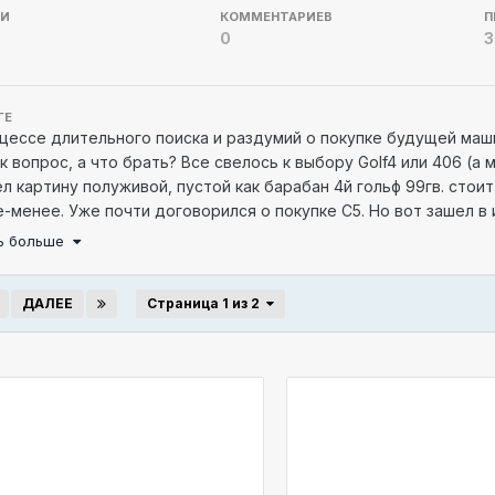
СИ
КОММЕНТАРИЕВ
П
0
3
ГЕ
цессе длительного поиска и раздумий о покупке будущей ма
к вопрос, а что брать? Все свелось к выбору Golf4 или 406 (
л картину полуживой, пустой как барабан 4й гольф 99гв. стоит
-менее. Уже почти договорился о покупке С5. Но вот зашел в
 Быстро промчавшись через весь город герой Минск увидел ег
ть больше
, а когда показываю 2 доп. места делают круглые глаза)))) 
ить документы. Так я стал в ноябре 2010 года владельцем св
ДАЛЕЕ
Страница 1 из 2