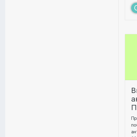
В
а
П
Пр
по
ан