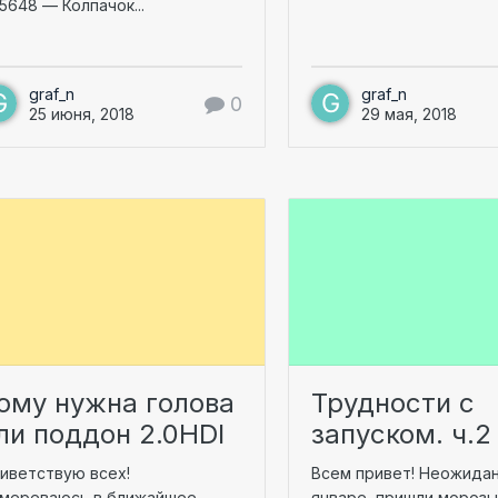
5648 — Колпачок...
graf_n
graf_n
0
25 июня, 2018
29 мая, 2018
ому нужна голова
Трудности с
ли поддон 2.0HDI
запуском. ч.2
иветствую всех!
Всем привет! Неожидан
мереваюсь в ближайшее
январе, пришли морозы