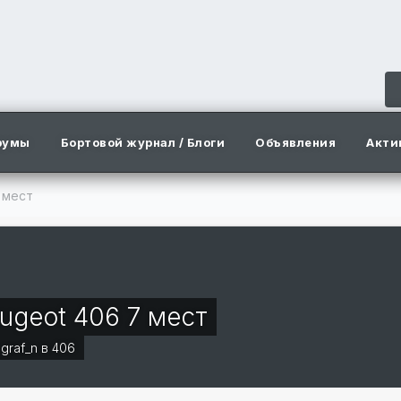
румы
Бортовой журнал / Блоги
Объявления
Акти
 мест
ugeot 406 7 мест
г
graf_n
в
406