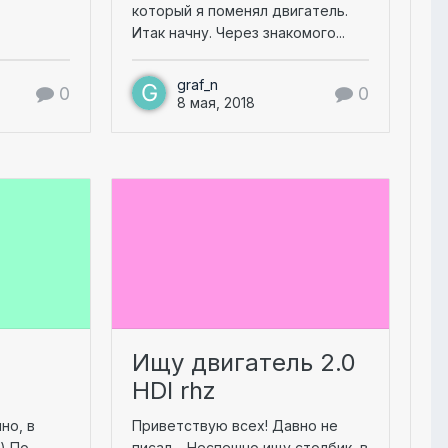
который я поменял двигатель.
Итак начну. Через знакомого...
graf_n
0
0
8 мая, 2018
Ищу двигатель 2.0
HDI rhz
но, в
Приветствую всех! Давно не
) По
писал… Неспешно ищу столбик, в