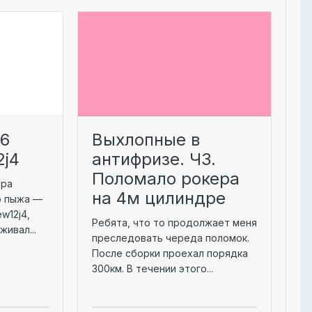
06
Выхлопные в
2j4
антифризе. Ч3.
Поломало рокера
тра
на 4м цилиндре
о пыжа —
w12j4,
Ребята, что то продолжает меня
живал...
преследовать череда поломок.
После сборки проехал порядка
300км. В течении этого...