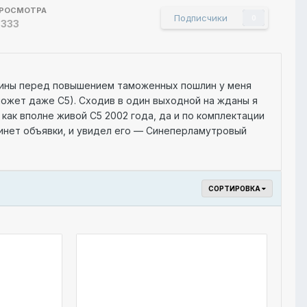
РОСМОТРА
Подписчики
0
 333
шины перед повышением таможенных пошлин у меня
а может даже С5). Сходив в один выходной на жданы я
 как вполне живой С5 2002 года, да и по комплектации
 инет объявки, и увидел его — Синеперламутровый
о в живую. Оказалось в нем 7 мест(некоторые мне не
После беседы было решено встретиться на след день и
оего пыжика.
СОРТИРОВКА