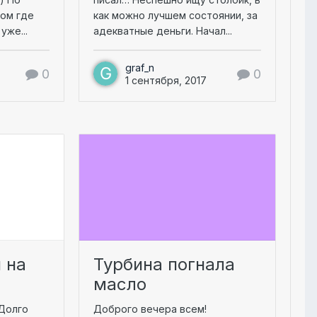
дом где
как можно лучшем состоянии, за
уже...
адекватные деньги. Начал...
graf_n
0
0
1 сентября, 2017
 на
Турбина погнала
масло
 Долго
Доброго вечера всем!