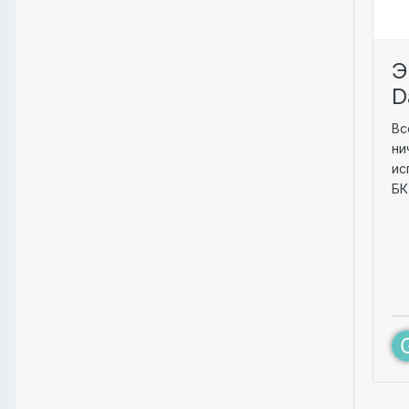
Э
D
Вс
ни
ис
БК