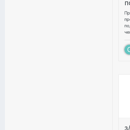
п
Пр
пр
по
че
з