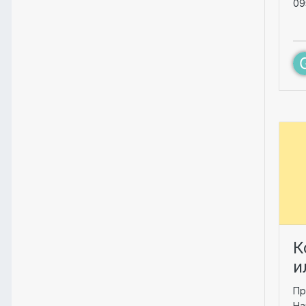
09
К
и
Пр
На