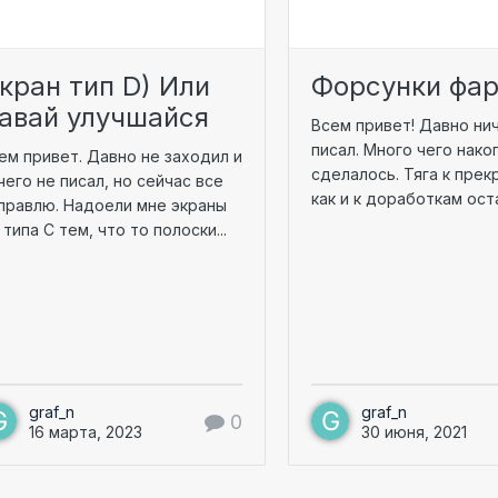
кран тип D) Или
Форсунки фа
aвай улучшайся
Всем привет! Давно ни
писал. Много чего нако
ем привет. Давно не заходил и
сделалось. Тяга к прек
чего не писал, но сейчас все
как и к доработкам оста
правлю. Надоели мне экраны
 типа С тем, что то полоски...
graf_n
graf_n
0
16 марта, 2023
30 июня, 2021