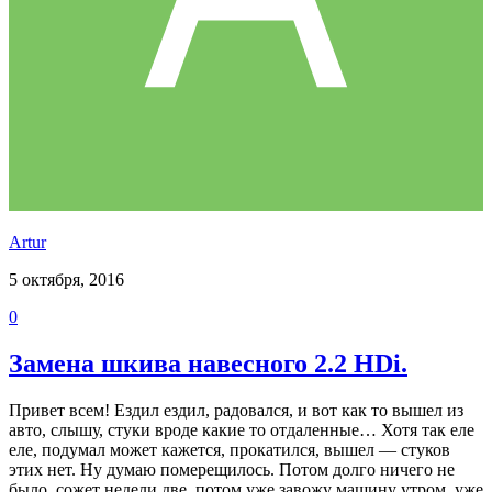
Аrtur
5 октября, 2016
0
Замена шкива навесного 2.2 HDi.
Привет всем! Ездил ездил, радовался, и вот как то вышел из
авто, слышу, стуки вроде какие то отдаленные… Хотя так еле
еле, подумал может кажется, прокатился, вышел — стуков
этих нет. Ну думаю померещилось. Потом долго ничего не
было, сожет недели две, потом уже завожу машину утром, уже