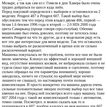
Мозыре, а так как сам из г. Гомеля в дни Хавера было очень
трудно добраться по шоссе куда либо.
Перед покупкой определился с выбором и остановился на 2
моделях: Peugeot 407 и Peugeot 607. Такой выбор был
обусловлен тем что перед этим владел двумя 406, первой —
белая 1.6 бензин 1996 года и второй — 2.0 HDi 2000 года
цвета Самарканд (проще говоря серо-голубая). Обеими
машинками был очень доволен, поэтому не хотелось пока
менять Peugeot на что то другое, да и в модельном ряду есть
вот эти две интересные для меня модели. Так что оставалось
только выбрать не расколоченный в щепки или не сильно
расколоченный вариант.
Машинка покупалась не без проблем, почти все они не были
мною замечены. Клюнул на эффектный и хороший внешний
вид, отсутствие внешних косяков, не вибрировала сильно и не
гудела (знал про двухмассовый маховик и сцепление, поэтому
сильно обращал на эти параметры внимание), хорошо
заводилась, ничего не стукало( по крайней мере ничего
лишнего не слышал), по настоящему почти полная
комплектация. И просто конкретно эта машина дарила очень
сильные положительные эмоции поэтому выбор пал все таки
именно на нее. Перед ней посмотрел всего одну машину, тоже
607 2004 года с такой же комплектацией только с автоматом,
темно синяя. Посмотрел. и можно сказать как то и
разочаровался в 607, вообще казалось не моя машина эти 607,