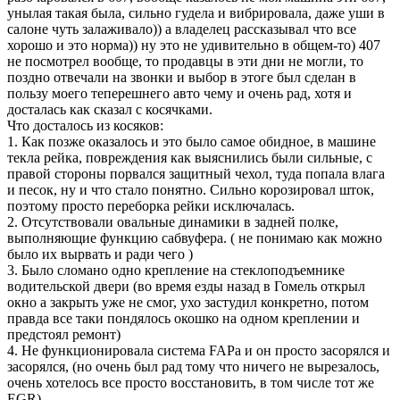
унылая такая была, сильно гудела и вибрировала, даже уши в
салоне чуть залаживало)) а владелец рассказывал что все
хорошо и это норма)) ну это не удивительно в общем-то) 407
не посмотрел вообще, то продавцы в эти дни не могли, то
поздно отвечали на звонки и выбор в этоге был сделан в
пользу моего теперешнего авто чему и очень рад, хотя и
досталась как сказал с косячками.
Что досталось из косяков:
1. Как позже оказалось и это было самое обидное, в машине
текла рейка, повреждения как выяснились были сильные, с
правой стороны порвался защитный чехол, туда попала влага
и песок, ну и что стало понятно. Сильно корозировал шток,
поэтому просто переборка рейки исключалась.
2. Отсутствовали овальные динамики в задней полке,
выполняющие функцию сабвуфера. ( не понимаю как можно
было их вырвать и ради чего )
3. Было сломано одно крепление на стеклоподъемнике
водительской двери (во время езды назад в Гомель открыл
окно а закрыть уже не смог, ухо застудил конкретно, потом
правда все таки пондялось окошко на одном креплении и
предстоял ремонт)
4. Не функционировала система FAPа и он просто засорялся и
засорялся, (но очень был рад тому что ничего не вырезалось,
очень хотелось все просто восстановить, в том числе тот же
EGR)