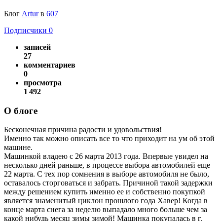
Блог
Аrtur
в
607
Подписчики
0
записей
27
комментариев
0
просмотра
1 492
О блоге
Бесконечная причина радости и удовольствия!
Именно так можно описать все то что приходит на ум об этой
машине.
Машинкой владею с 26 марта 2013 года. Впервые увидел на
несколько дней раньше, в процессе выбора автомобилей еще
22 марта. С тех пор сомнения в выборе автомобиля не было,
оставалось сторговаться и забрать. Причиной такой задержки
между решением купить именно ее и собственно покупкой
является знаменитый циклон прошлого года Хавер! Когда в
конце марта снега за неделю выпадало много больше чем за
какой нибудь месяц зимы зимой! Машинка покупалась в г.