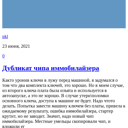
pkl
23 июня, 2021
0
Дубликат чипа иммобилайзера
Както уронив ключи в лужу перед машиной, я задумался о
том что два комплекта ключей, это хорошо. Но в моем случае,
из второго ключа плата была изъята и используется в
автозапуске, а это не хорошо. В случае утери\поломки
основного ключа, доступа к машине не будет. Надо чтото
делать. Попытка завести машину ключем без платы, привела к
ожидаемому результату, ошибка иммобилайзера, стартер
крутит, но не заводит. Значит, надо новый чип
иммобилайзера. Местные умельцы скопировали чип, и
вложили ег