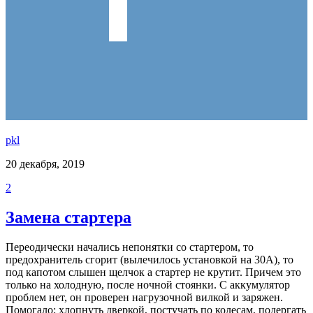
pkl
20 декабря, 2019
2
Замена стартера
Переодически начались непонятки со стартером, то
предохранитель сгорит (вылечилось установкой на 30А), то
под капотом слышен щелчок а стартер не крутит. Причем это
только на холодную, после ночной стоянки. С аккумулятор
проблем нет, он проверен нагрузочной вилкой и заряжен.
Помогало: хлопнуть дверкой, постучать по колесам, подергать