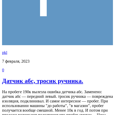
pkl
7 февраля, 2023
0
Датчик абс, тросик ручника.
На пробеге 190к вылезла ошибка датчика абс. Заменено:
датчик абс — передний левый. тросик ручника — повреждена
изоляция, подклинивал. И самое интересное — пробег. При
использовании машины "до работы", "в магазин", пробег
получается вообще смешной. Менее 10к в год. И потом при
продаже возникают подозрения что пробег смотан… Цена