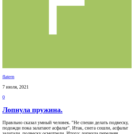
flatern
7 июля, 2021
0
Лопнула пружина.
Правльно сказал умный человек. "Не спеши делать подвеску,
подожди пока залатают асфальт". Итак, снега сошли, асфальт
залатали, подвеску осмотрели. Итого: лопнула передняя