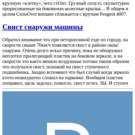
крупную «клетку», чего стОит. Грузный силуэт, скульптурно
прорисованные на боковинах колесные крылья… В общем и
целом CrossOver внешне сближается с крутым Peugeot 4007.
Свист снаружи машины
Обратил внимание что при неторопливой езде по городу, на
скорости свыше 70км/ч появляется свист в районе окна/
снаружи. Очень долго искал причину, пока не обнаружил
неплотно прилегающий пластик на боковом зеркале, и на
скорости это както меняло воздушные потоки таким образом
что получался свист, похожий на свист ступичного
подшибника. Заодно вспомнил что был случай когда зеркало
ктото неаккуратно сложил на парковке. Вообщем пластик
поправил, щель заделал, помогло, свист исчез. ЗЫ. И ступич