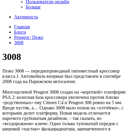
Пользователи онлайн
Больше
Активность
Главная
Блоги
Peugeot | Пежо
3008
3008
Пежо 3008 — переднеприводный пятиместный кроссовер
класса J. Автомобиль впервые был представлен в сентябре
2008 года на Парижском автосалоне.
Многоцелевой Peugeot 3008 создан на «короткой» платформе
PSA 2: колесная база кроссовера увеличена против близко
«родственных» ему Citroen C4 и Peugeot 308 ровно на 5 мм.
Вроде пустяк, а… Однако 3008 мало похож на «хэтчбеки», с
которыми делит платформу. Новая модель отличается
нарочито грубоватым дизайном, – так сказать, во
«вседорожном» ключе. Один только туповатый передок с
широкой «пастью» фальшрадиатора, зарешеченного в