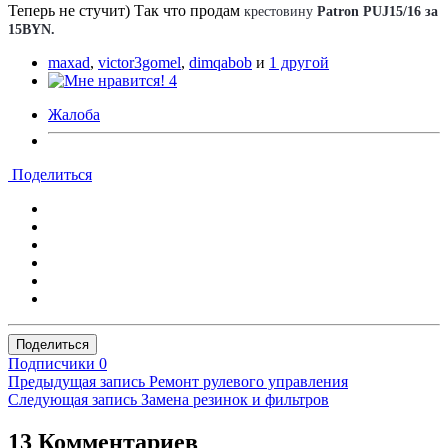
Теперь не стучит) Так что продам
крестовину
Patron PUJ15/16 за
15BYN.
maxad
,
victor3gomel
,
dimqabob
и
1 другой
4
Жалоба
Поделиться
Поделиться
Подписчики
0
Предыдущая запись
Ремонт рулевого управления
Следующая запись
Замена резинок и фильтров
13 Комментариев