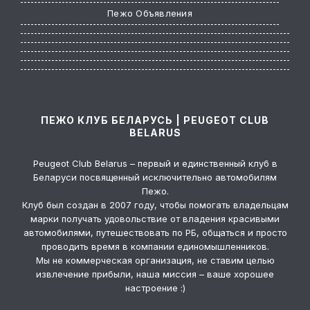
Пежо Объявления
Доставка
Двигатель
Задние 
автозапчастей из
турбированный EP6
Литвы и Польши
CDT, 5F02, Euro 5
Автор
Ал
4 месяц
Автор
Илья Минаков
Автор
Никита_322
4 месяца и 27 дней
4 месяца и 26 дней
500.00 B
ПЕЖО КЛУБ БЕЛАРУСЬ | PEUGEOT CLUB
1.00 BYN
4,879.00 BYN
BELARUS
Peugeot Club Belarus – первый и единственный клуб в
Беларуси посвященный исключительно автомобилям
Пежо.
Клуб был создан в 2007 году, чтобы помогать владельцам
марки получать удовольствие от владения красивыми
автомобилями, путешествовать по РБ, общаться и просто
проводить время в компании единомышленников.
Мы не коммерческая организация, не ставим целью
извлечение прибыли, наша миссия – ваше хорошее
настроение :)