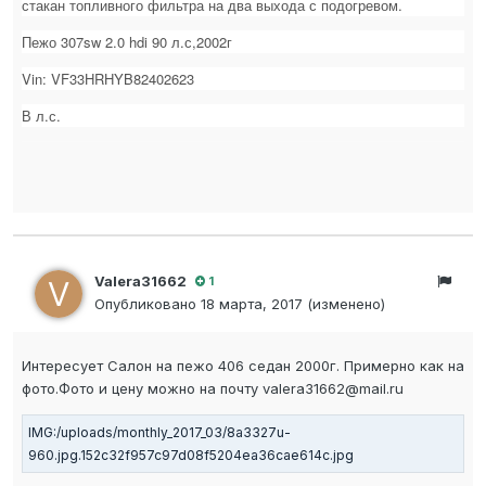
стакан топливного фильтра на два выхода с подогревом.
Пежо 307sw 2.0 hdi 90 л.с,2002г
Vin: VF33HRHYB82402623
В л.с.
Valera31662
1
Опубликовано
18 марта, 2017
(изменено)
Интересует Салон на пежо 406 седан 2000г. Примерно как на
фото.Фото и цену можно на почту valera31662@mail.ru