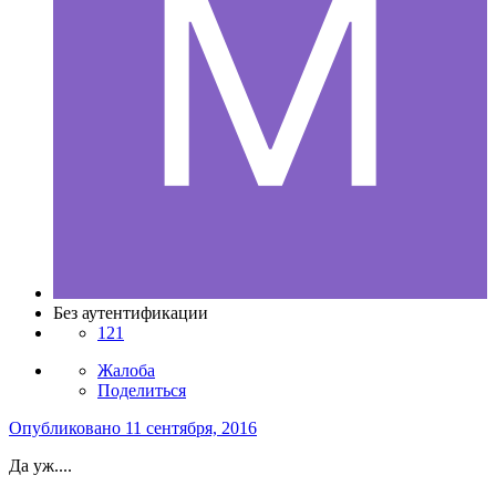
Без аутентификации
121
Жалоба
Поделиться
Опубликовано
11 сентября, 2016
Да уж....