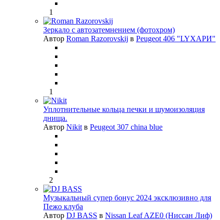
1
Зеркало с автозатемнением (фотохром)
Автор
Roman Razorovskij
в
Peugeot 406 "LYХАРИ"
1
Уплотнительные кольца печки и шумоизоляция
днища.
Автор
Nikit
в
Peugeot 307 china blue
2
Музыкальный супер бонус 2024 эксклюзивно для
Пежо клуба
Автор
DJ BASS
в
Nissan Leaf AZE0 (Ниссан Лиф)