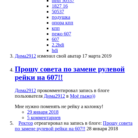
birth 50537
1827 16
50537
подушка
опора кпп
кпп
пежо 607
607
2.2hdi
hdi
Дима2912
изменил свой аватар
17 марта 2019
Прошу совета по замене рулевой
рейки на 607!!
Дима2912
прокомментировал запись в блоге
пользователя
Дима2912
в
Моё пыжо))
Мне нужно поменять не рейку а колонку!
29 января 2018
5 комментариев
Ректор
отреагировал на запись в блоге:
Прошу совета
по замене рулевой рейки на 607!!
28 января 2018