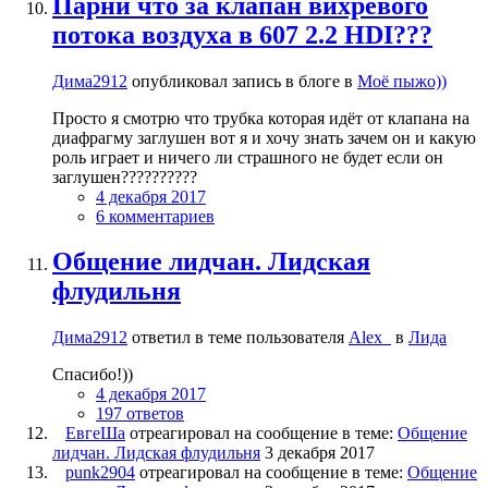
Парни что за клапан вихревого
потока воздуха в 607 2.2 HDI???
Дима2912
опубликовал запись в блоге в
Моё пыжо))
Просто я смотрю что трубка которая идёт от клапана на
диафрагму заглушен вот я и хочу знать зачем он и какую
роль играет и ничего ли страшного не будет если он
заглушен??????????
4 декабря 2017
6 комментариев
Общение лидчан. Лидская
флудильня
Дима2912
ответил в теме пользователя
Alex_
в
Лида
Спасибо!))
4 декабря 2017
197 ответов
ЕвгеШа
отреагировал на сообщение в теме:
Общение
лидчан. Лидская флудильня
3 декабря 2017
punk2904
отреагировал на сообщение в теме:
Общение