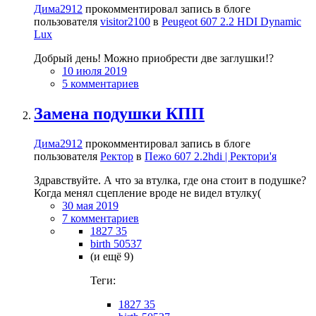
Дима2912
прокомментировал запись в блоге
пользователя
visitor2100
в
Peugeot 607 2.2 HDI Dynamic
Lux
Добрый день! Можно приобрести две заглушки!?
10 июля 2019
5 комментариев
Замена подушки КПП
Дима2912
прокомментировал запись в блоге
пользователя
Ректор
в
Пежо 607 2.2hdi | Ректори'я
Здравствуйте. А что за втулка, где она стоит в подушке?
Когда менял сцепление вроде не видел втулку(
30 мая 2019
7 комментариев
1827 35
birth 50537
(и ещё 9)
Теги:
1827 35