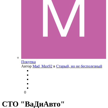
Покупка
Автор
Mad_Max92
в
Старый, но не бесполезный
0
СТО "ВаДиАвто"