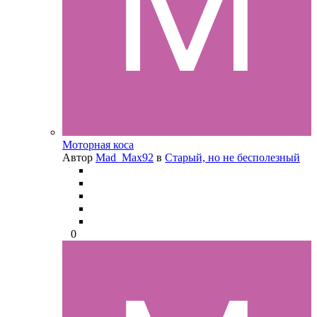
Моторная коса
Автор
Mad_Max92
в
Старый, но не бесполезный
0