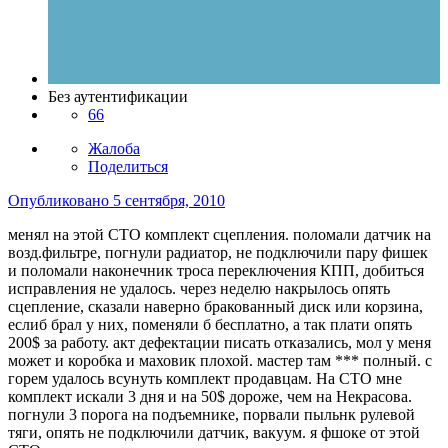
Без аутентификации
66
Жалоба
Поделиться
Опубликовано
5 сентября, 2010
менял на этой СТО комплект сцепления. поломали датчик на
возд.фильтре, погнули радиатор, не подключили пару фишек
и поломали наконечник троса переключения КПП, добиться
исправления не удалось. через неделю накрылось опять
сцепление, сказали наверно бракованный диск или корзина,
еслиб брал у них, поменяли б бесплатно, а так плати опять
200$ за работу. акт дефектации писать отказались, мол у меня
может и коробка и маховик плохой. мастер там *** полный. с
горем удалось всунуть комплект продавцам. На СТО мне
комплект искали 3 дня и на 50$ дороже, чем на Некрасова.
погнули 3 порога на подъемнике, порвали пыльнк рулевой
тяги, опять не подключили датчик, вакуум. я фшоке от этой