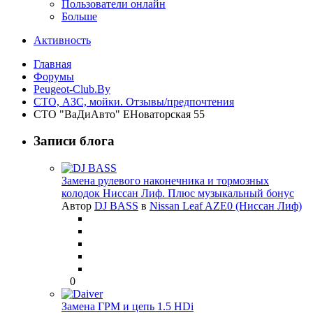
Пользователи онлайн
Больше
Активность
Главная
Форумы
Peugeot-Club.By
СТО, АЗС, мойки. Отзывы/предпочтения
СТО "ВаДиАвто" ЕНоваторская 55
Записи блога
Замена рулевого наконечника и тормозных
колодок Ниссан Лиф. Плюс музыкальный бонус
Автор
DJ BASS
в
Nissan Leaf AZE0 (Ниссан Лиф)
0
Замена ГРМ и цепь 1.5 HDi