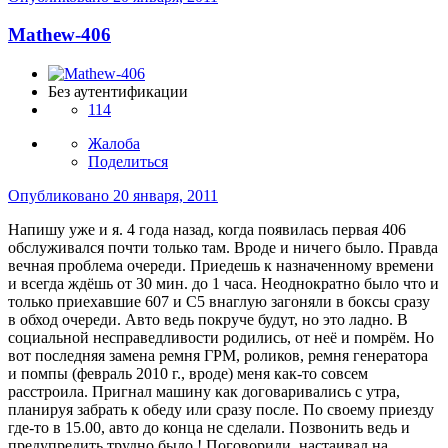
Mathew-406
Без аутентификации
114
Жалоба
Поделиться
Опубликовано
20 января, 2011
Напишу уже и я. 4 года назад, когда появилась первая 406
обслуживался почти только там. Вроде и ничего было. Правда
вечная проблема очереди. Приедешь к назначенному времени
и всегда ждёшь от 30 мин. до 1 часа. Неоднократно было что и
только приехавшие 607 и С5 внаглую загоняли в боксы сразу
в обход очереди. Авто ведь покруче будут, но это ладно. В
социальной несправедливости родились, от неё и помрём. Но
вот последняя замена ремня ГРМ, роликов, ремня генератора
и помпы (февраль 2010 г., вроде) меня как-то совсем
расстроила. Пригнал машину как договаривались с утра,
планируя забрать к обеду или сразу после. По своему приезду
где-то в 15.00, авто до конца не сделали. Позвонить ведь и
предупредить трудно было ! Поговорили, настаивал на