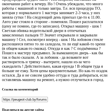
окончании работ к вечеру. Но ! Очень убеждали, что много
работы с машиной и только завтра. Т.е. вся процедура ТО,
которая у нормального 1 мастера занимает 2-3 часа, у них
заняла сутки ! На следующий день приехал где-то к 11.00.
Авто уже стояло в стороне - поменяли. Пошел расплатился
(цену не помню, где-то записано). Открыл машину - шок !
Светлая обивка водительской двери в отпечатках
замасленных пальцев !!! Значит открывали и закрывали
машину ! Сел, посмотрел вперед - шок ! На лобовом стекле
распозшееся пятно то ли салидола, то ли ещё какой-то хрени
(в общем какая-то смазка). Откуда и как ? С подъёмника ?
Пошел к мастеру предъявил. За вымазанную дверь - как бы
так и было сказали. А за лобовик - да возьмите вот
растворитель и тряпку - вытерите, нашли из-за чего
скандалить ! Действительно, какая ерунда ! В общем туда я
больше не езжу. Хотя цены вразумительные. Но как-то осадок
остался. Да и не совсем удобно оттуда и туда добираться, если
оставляешь машину на ремонт, а нужно отлучиться в город.
Ссылка на комментарий
Поделиться на другие сайты