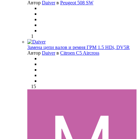
Автор
Daiver
в
Peugeot 508 SW
1
Замена цепи валов и ремня ГРМ 1.5 HDi, DV5R
Автор
Daiver
в
Citroen C5 Aircross
15