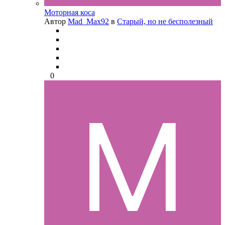
Моторная коса
Автор
Mad_Max92
в
Старый, но не бесполезный
0