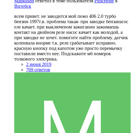
Mapkus88
ответил в теме пользователя
Piracetone
в
Витебск
всем привет. не заводится мой пежо 406 2.0 турбо
бензин 1997г.в. проблема такая- при заводке бензанасос
еле качает. при выключеном зажигании зажимаешь
контакт на двойном реле насос качает как молодой, а
при заводке не хочет. помогите найти проблему. датчик
коленвала внорме т.к. реле срабатывает исправно.
красную кнопку под капотом уже просто перемычку
поставили вместо нее. Подскажите мб номерок
толкового электрика.
2 июня 2019
769 ответов