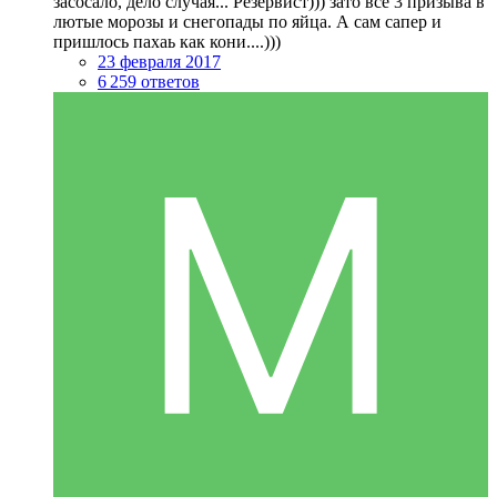
засосало, дело случая... Резервист))) зато все 3 призыва в
лютые морозы и снегопады по яйца. А сам сапер и
пришлось пахаь как кони....)))
23 февраля 2017
6 259 ответов