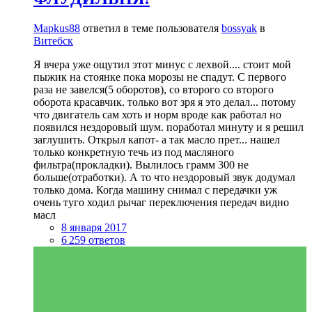
Mapkus88
ответил в теме пользователя
bossyak
в
Витебск
Я вчера уже ощутил этот минус с лехвой.... стоит мой
пыжик на стоянке пока морозы не спадут. С первого
раза не завелся(5 оборотов), со второго со второго
оборота красавчик. только вот зря я это делал... потому
что двигатель сам хоть и норм вроде как работал но
появился нездоровый шум. поработал минуту и я решил
заглушить. Открыл капот- а так масло прет... нашел
только конкретную течь из под масляного
фильтра(прокладки). Вылилось грамм 300 не
больше(отработки). А то что нездоровый звук додумал
только дома. Когда машину снимал с передачки уж
очень туго ходил рычаг переключения передач видно
масл
8 января 2017
6 259 ответов