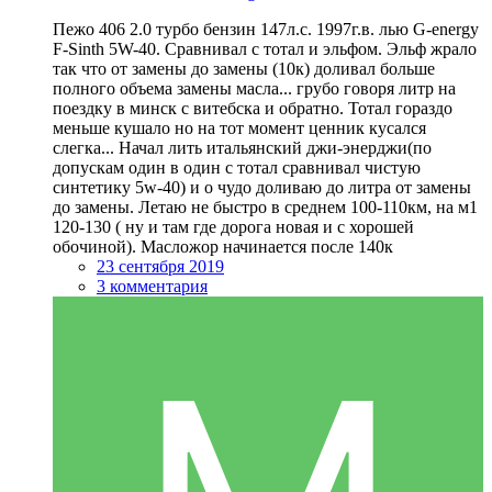
Пежо 406 2.0 турбо бензин 147л.с. 1997г.в. лью G-energy
F-Sinth 5W-40. Сравнивал с тотал и эльфом. Эльф жрало
так что от замены до замены (10к) доливал больше
полного объема замены масла... грубо говоря литр на
поездку в минск с витебска и обратно. Тотал гораздо
меньше кушало но на тот момент ценник кусался
слегка... Начал лить итальянский джи-энерджи(по
допускам один в один с тотал сравнивал чистую
синтетику 5w-40) и о чудо доливаю до литра от замены
до замены. Летаю не быстро в среднем 100-110км, на м1
120-130 ( ну и там где дорога новая и с хорошей
обочиной). Масложор начинается после 140к
23 сентября 2019
3 комментария