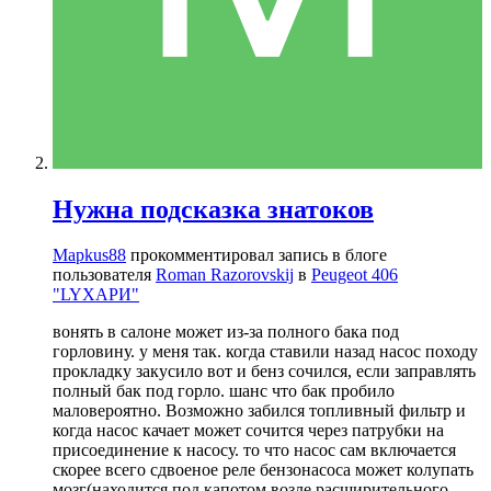
Нужна подсказка знатоков
Mapkus88
прокомментировал запись в блоге
пользователя
Roman Razorovskij
в
Peugeot 406
"LYХАРИ"
вонять в салоне может из-за полного бака под
горловину. у меня так. когда ставили назад насос походу
прокладку закусило вот и бенз сочился, если заправлять
полный бак под горло. шанс что бак пробило
маловероятно. Возможно забился топливный фильтр и
когда насос качает может сочится через патрубки на
присоединение к насосу. то что насос сам включается
скорее всего сдвоеное реле бензонасоса может колупать
мозг(находится под капотом возле расширительного