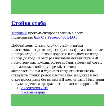
Стойка стаба
Mapkus88
прокомментировал запись в блоге
пользователя
Jack C
в
Peugeot 406 BLOT
Добрый день. Ставил стойки стабилизатора
пластиковые- задняя подвеска(разных фирм в том числе
и патрон-ходили не хуже дорогих: в среднем полгода
иногда до года), в этот раз поставил металл фирмы 4U.
посмотрим как походят. Хотел добавить дельный совет:
при монтаже свободную резьбу залепил
автопластилином и удивился когда его снял что бы
открутить стойку, резьба блестела как заводская и все
открутилось даже без всяких ВД-шек на раз... Пластилин
никуда не делся а прекрасно защищает от коррозии!!!
23 сентября 2019
4 комментария