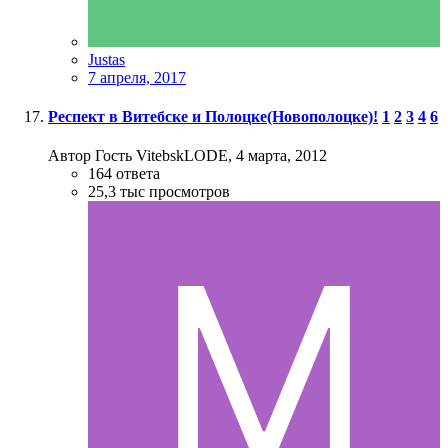
Justas
7 апреля, 2017
Респект в Витебске и Полоцке(Новополоцке)!
1
2
3
4
6
Автор Гость VitebskLODE,
4 марта, 2012
164
ответа
25,3 тыс
просмотров