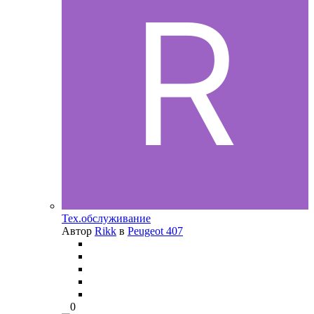
Тех.обслуживание
Автор
Rikk
в
Peugeot 407
0