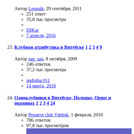
Автор
Lenusik
,
29 сентября, 2011
251
ответ
35,8 тыс
просмотра
DIKar
7 апреля, 2016
Клубная атрибутика в Витебске
1
2
3
4
9
Автор
san_san
,
8 октября, 2009
246
ответов
37,2 тыс
просмотра
andruha-911
14 марта, 2016
Одноклубники в Витебске, Полоцке, Орше и
окраинах
1
2
3
4
24
Автор
Peugeot club Vitebsk
,
1 февраля, 2010
706
ответов
97,8 тыс
просмотров