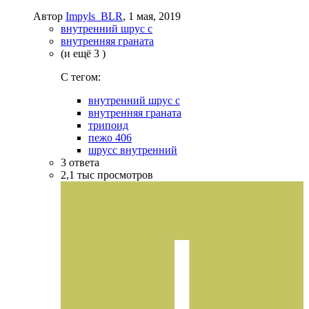
Автор
Impyls_BLR
,
1 мая, 2019
внутренний шрус с
внутренняя граната
(и ещё 3 )
C тегом:
внутренний шрус с
внутренняя граната
трипоид
пежо 406
шрусс внутренний
3
ответа
2,1 тыс
просмотров