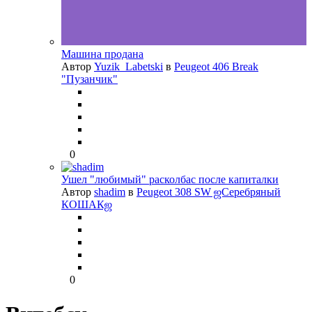
Машина продана
Автор
Yuzik_Labetski
в
Peugeot 406 Break
"Пузанчик"
0
Ушел "любимый" расколбас после капиталки
Автор
shadim
в
Peugeot 308 SW ஜСеребряный
КОШАКஜ
0