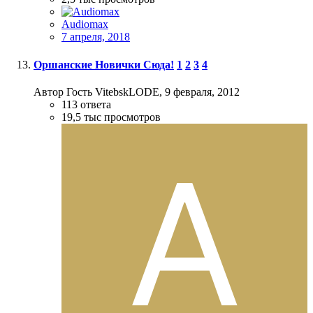
Audiomax
7 апреля, 2018
Оршанские Новички Сюда!
1
2
3
4
Автор Гость VitebskLODE,
9 февраля, 2012
113
ответа
19,5 тыс
просмотров