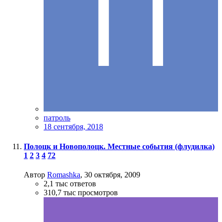
патроль
18 сентября, 2018
Полоцк и Новополоцк. Местные события (флудилка)
1
2
3
4
72
Автор
Romashka
,
30 октября, 2009
2,1 тыс
ответов
310,7 тыс
просмотров