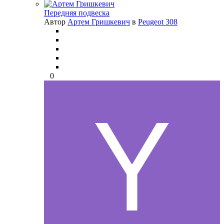
Передняя подвеска
Автор
Артем Гришкевич
в
Peugeot 308
0