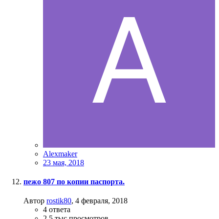
Alexmaker
23 мая, 2018
пежо 807 по копии паспорта.
Автор
rostik80
,
4 февраля, 2018
4
ответа
2,5 тыс
просмотров