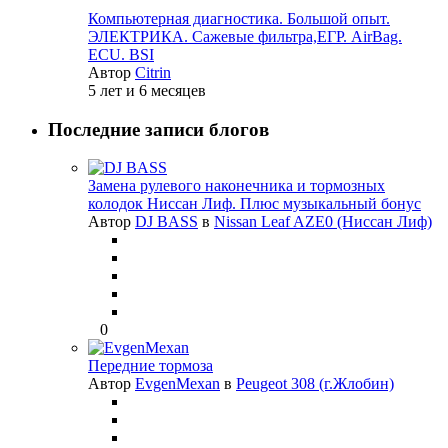
Компьютерная диагностика. Большой опыт.
ЭЛЕКТРИКА. Сажевые фильтра,ЕГР. AirBag.
ECU. BSI
Автор
Citrin
5 лет и 6 месяцев
Последние записи блогов
Замена рулевого наконечника и тормозных
колодок Ниссан Лиф. Плюс музыкальный бонус
Автор
DJ BASS
в
Nissan Leaf AZE0 (Ниссан Лиф)
0
Передние тормоза
Автор
EvgenMexan
в
Peugeot 308 (г.Жлобин)