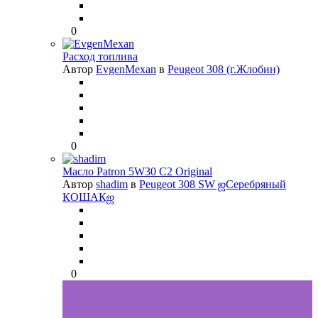
0
Расход топлива
Автор
EvgenMexan
в
Peugeot 308 (г.Жлобин)
0
Масло Patron 5W30 C2 Original
Автор
shadim
в
Peugeot 308 SW ஜСеребряный
КОШАКஜ
0