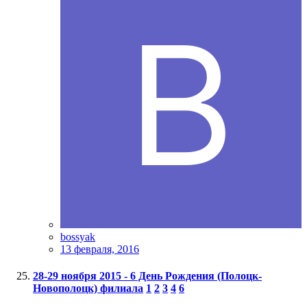
bossyak
13 февраля, 2016
28-29 ноября 2015 - 6 День Рождения (Полоцк-
Новополоцк) филиала
1
2
3
4
6