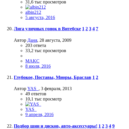
31,6 тыс
просмотров
albin212
5 августа, 2016
Лига уличных гонок в Витебске
1
2
3
4
7
Автор
Даня
,
28 августа, 2009
203
ответа
33,2 тыс
просмотров
MAKC
8 июля, 2016
Глубокое, Поставы, Миоры, Браслав
1
2
Автор
YAS_
,
3 февраля, 2013
49
ответов
10,1 тыс
просмотр
YAS_
9 апреля, 2016
Подбор шин и дисков, авто-аксессуары!
1
2
3
4
9