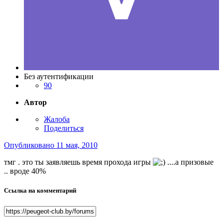
Без аутентификации
90
Автор
Жалоба
Поделиться
Опубликовано
11 мая, 2010
тмг . это ты заявляешь время прохода игры
....а призовые
.. вроде 40%
Ссылка на комментарий