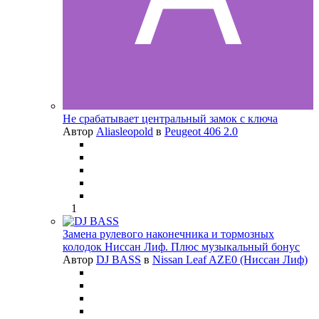
Не срабатывает центральный замок с ключа
Автор
Aliasleopold
в
Peugeot 406 2.0
1
Замена рулевого наконечника и тормозных
колодок Ниссан Лиф. Плюс музыкальный бонус
Автор
DJ BASS
в
Nissan Leaf AZE0 (Ниссан Лиф)