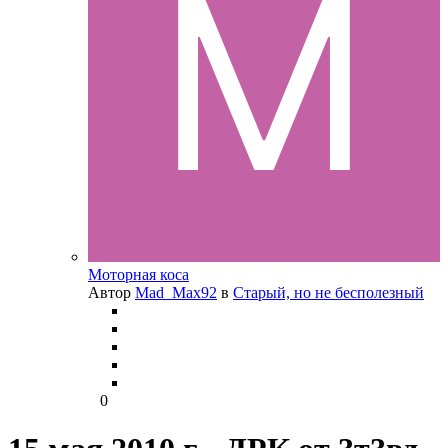
Моторная коса
Автор
Mad_Max92
в
Старый, но не бесполезный
0