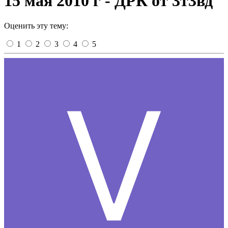
15 мая 2010 г - ДРК от 3т3вд
Оценить эту тему:
1
2
3
4
5