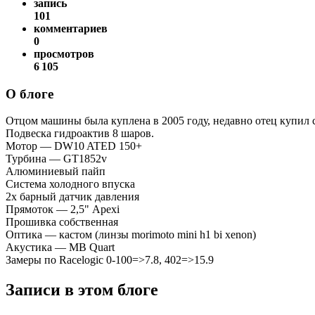
запись
101
комментариев
0
просмотров
6 105
О блоге
Отцом машины была куплена в 2005 году, недавно отец купил се
Подвеска гидроактив 8 шаров.
Мотор — DW10 ATED 150+
Турбина — GT1852v
Алюминиевый пайп
Система холодного впуска
2х барный датчик давления
Прямоток — 2,5" Apexi
Прошивка собственная
Оптика — кастом (линзы morimoto mini h1 bi xenon)
Акустика — MB Quart
Замеры по Racelogic 0-100=>7.8, 402=>15.9
Записи в этом блоге