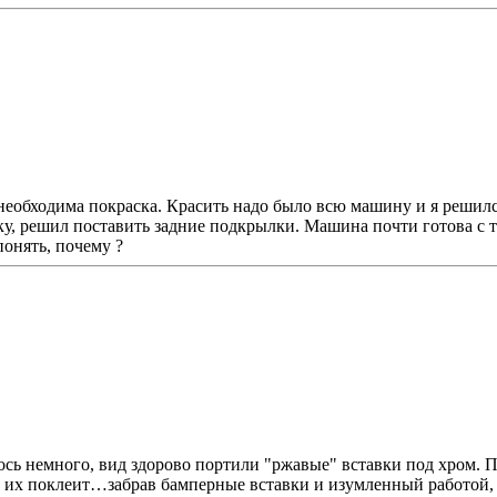
необходима покраска. Красить надо было всю машину и я решилс
ку, решил поставить задние подкрылки. Машина почти готова с т
понять, почему ?
ось немного, вид здорово портили "ржавые" вставки под хром. П
он их поклеит…забрав бамперные вставки и изумленный работой,