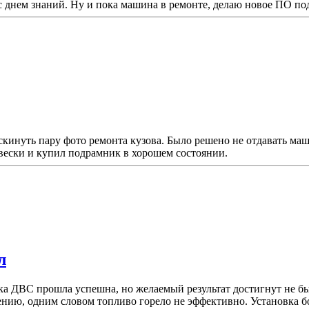
с днем знаний. Ну и пока машина в ремонте, делаю новое ПО по
 скинуть пару фото ремонта кузова. Было решено не отдавать ма
двески и купил подрамник в хорошем состоянии.
л
тка ДВС прошла успешна, но желаемый результат достигнут не б
ению, одним словом топливо горело не эффективно. Установка б