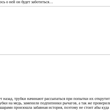
сь о ней он будет заботиться…
ет назад, трубки начинают рассыпаться при попытки их открути
рубки на медь, заменили подпипники рычагов, а так же проверил
 шарами произошла забавная история, поэтому не стоит абы куда