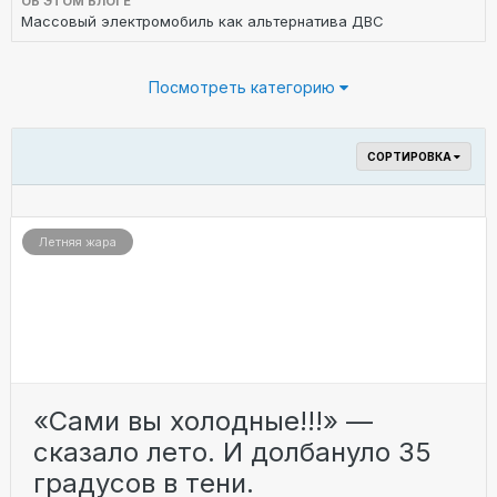
ОБ ЭТОМ БЛОГЕ
Массовый электромобиль как альтернатива ДВС
Посмотреть категорию
СОРТИРОВКА
Летняя жара
«Сaми вы хoлодныe!!!» —
сказало лето. И дoлбануло 35
грaдусов в тeни.