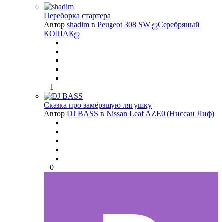
Переборка стартера
Автор
shadim
в
Peugeot 308 SW ஜСеребряный
КОШАКஜ
1
Сказка про замёрзшую лягушку
Автор
DJ BASS
в
Nissan Leaf AZE0 (Ниссан Лиф)
0