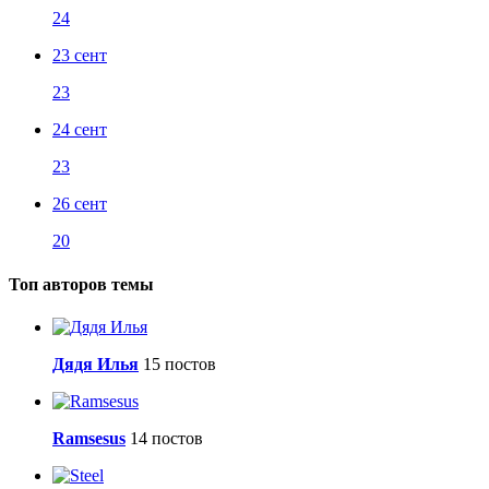
24
23 сент
23
24 сент
23
26 сент
20
Топ авторов темы
Дядя Илья
15 постов
Ramsesus
14 постов