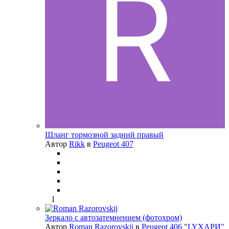
Шланг тормозной задний правый
Автор
Rikk
в
Peugeot 407
1
Зеркало с автозатемнением (фотохром)
Автор
Roman Razorovskij
в
Peugeot 406 "LYХАРИ"