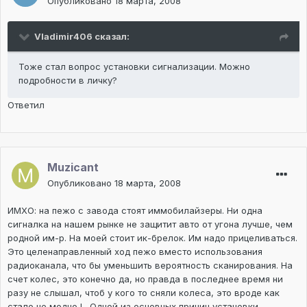
Опубликовано
18 марта, 2008
Vladimir406 сказал:
Тоже стал вопрос установки сигнализации. Можно
подробности в личку?
Ответил
Muzicant
Опубликовано
18 марта, 2008
ИМХО: на пежо с завода стоят иммобилайзеры. Ни одна
сигналка на нашем рынке не защитит авто от угона лучше, чем
родной им-р. На моей стоит ик-брелок. Им надо прицеливаться.
Это целенаправленный ход пежо вместо использования
радиоканала, что бы уменьшить вероятность сканирования. На
счет колес, это конечно да, но правда в последнее время ни
разу не слышал, чтоб у кого то сняли колеса, это вроде как
стало не модноJ . Одной из основных причин установки