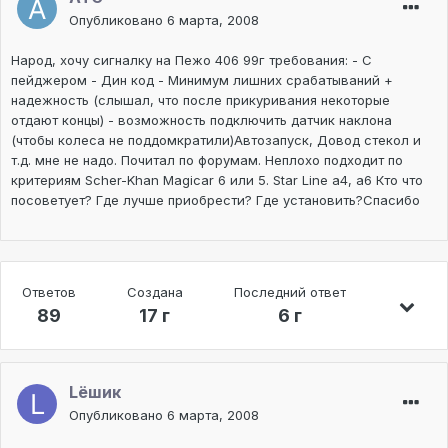
Опубликовано
6 марта, 2008
Народ, хочу сигналку на Пежо 406 99г требования: - С
пейджером - Дин код - Минимум лишних срабатываний +
надежность (слышал, что после прикуривания некоторые
отдают концы) - возможность подключить датчик наклона
(чтобы колеса не поддомкратили)Автозапуск, Довод стекол и
т.д. мне не надо. Почитал по форумам. Неплохо подходит по
критериям Scher-Khan Magicar 6 или 5. Star Line a4, a6 Кто что
посоветует? Где лучше приобрести? Где установить?Спасибо
Ответов
Создана
Последний ответ
89
17 г
6 г
Lёшик
Опубликовано
6 марта, 2008