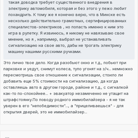
такая доводка требует существенного внедрения в
электрику автомобиля, которая и без этого у пежо любит
похандрить. К тому же я конечно верю, что в Минске есть
несколько действительно грамотных, сертифицированных
специалистов-электриков , но попасть именно к ним это
игра в рулетку. Я извинюсь, я никому не навязываю свое
мнение, но я , например, выбрал не устанавливать
сигнализацию на свое авто, дабы не трогать электрику
машину нашими русскими ручками.
Это лично твое дело. Когда разобьют окно и т.д., побьют при
парковке и уедут, снимут колеса, тупо угонят на з/ч... немножко
пересмотришь свое отношение к сигнализации, стоило ли
добавить еще 5% стоимости на сигнализацию, да когда
оставляешь авто в другом городе, районе и т.д., с сигналкой
как-то по-спокойнее... + эвакуатор незамеченно не утащит на
штрафстоянку.По поводу родного иммобилайзера - я не так
уверен в его "непобедимости"..., а "прицеливаешься" - для
открытия дверей, это не иммобилайзер...