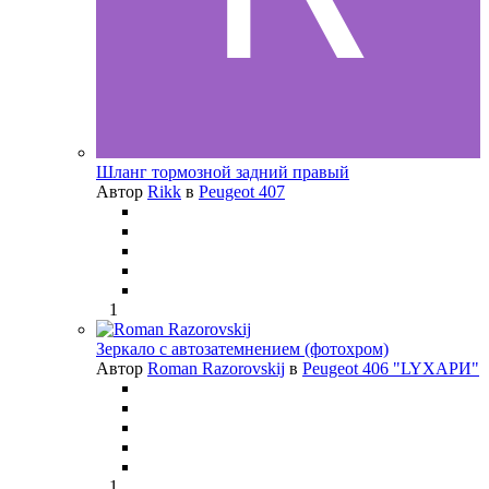
Шланг тормозной задний правый
Автор
Rikk
в
Peugeot 407
1
Зеркало с автозатемнением (фотохром)
Автор
Roman Razorovskij
в
Peugeot 406 "LYХАРИ"
1