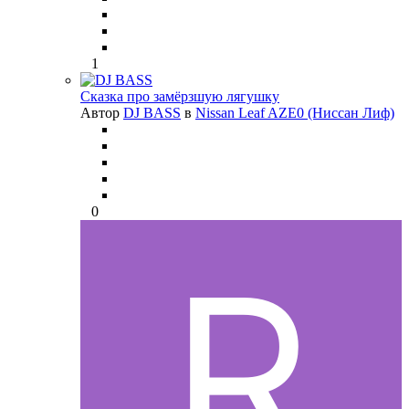
1
Сказка про замёрзшую лягушку
Автор
DJ BASS
в
Nissan Leaf AZE0 (Ниссан Лиф)
0