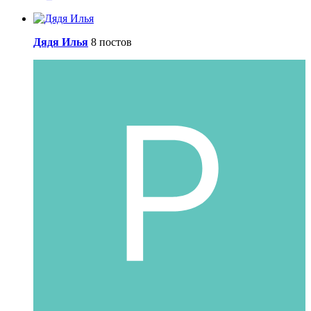
Дядя Илья
8 постов