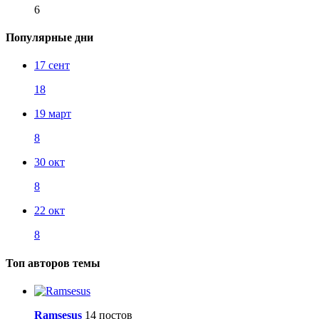
6
Популярные дни
17 сент
18
19 март
8
30 окт
8
22 окт
8
Топ авторов темы
Ramsesus
14 постов