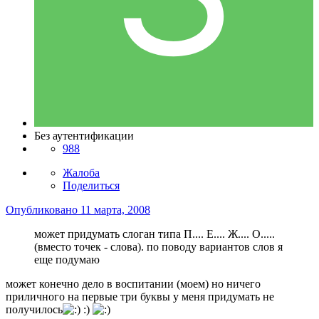
Без аутентификации
988
Жалоба
Поделиться
Опубликовано
11 марта, 2008
может придумать слоган типа П.... Е.... Ж.... О.....
(вместо точек - слова). по поводу вариантов слов я
еще подумаю
может конечно дело в воспитании (моем) но ничего
приличного на первые три буквы у меня придумать не
получилось
:)