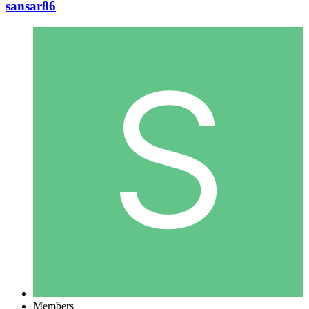
sansar86
Members