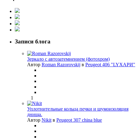
Записи блога
Зеркало с автозатемнением (фотохром)
Автор
Roman Razorovskij
в
Peugeot 406 "LYХАРИ"
1
Уплотнительные кольца печки и шумоизоляция
днища.
Автор
Nikit
в
Peugeot 307 china blue