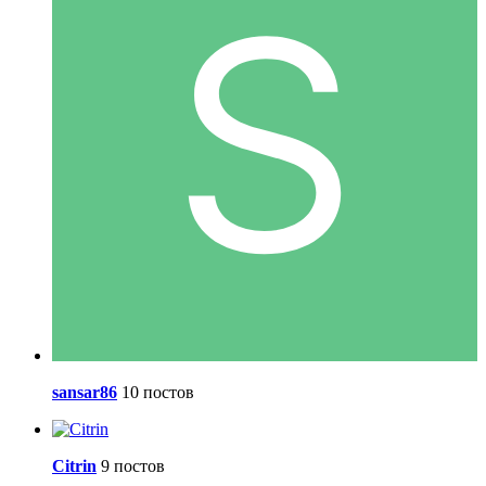
sansar86
10 постов
Citrin
9 постов