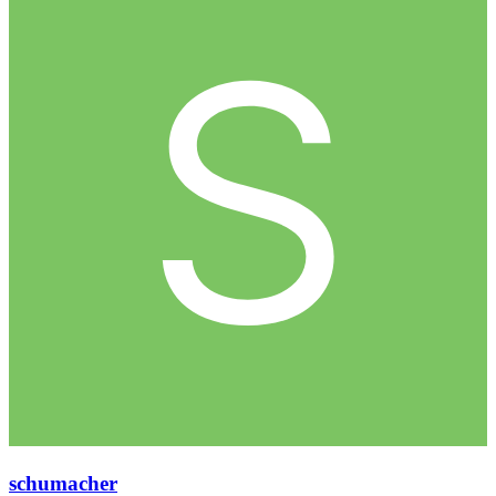
sсhumaсher