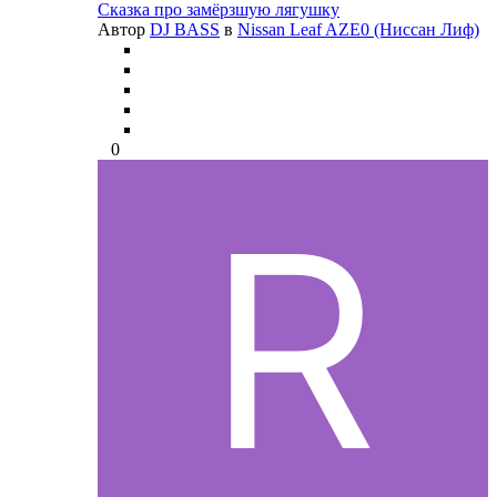
Сказка про замёрзшую лягушку
Автор
DJ BASS
в
Nissan Leaf AZE0 (Ниссан Лиф)
0