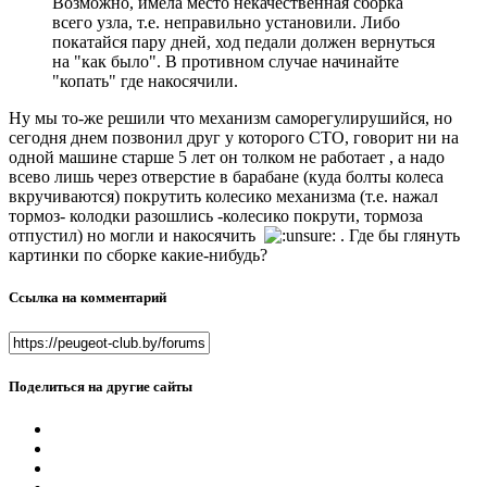
Возможно, имела место некачественная сборка
всего узла, т.е. неправильно установили. Либо
покатайся пару дней, ход педали должен вернуться
на "как было". В противном случае начинайте
"копать" где накосячили.
Ну мы то-же решили что механизм саморегулирушийся, но
сегодня днем позвонил друг у которого СТО, говорит ни на
одной машине старше 5 лет он толком не работает , а надо
всево лишь через отверстие в барабане (куда болты колеса
вкручиваются) покрутить колесико механизма (т.е. нажал
тормоз- колодки разошлись -колесико покрути, тормоза
отпустил) но могли и накосячить
. Где бы глянуть
картинки по сборке какие-нибудь?
Ссылка на комментарий
Поделиться на другие сайты