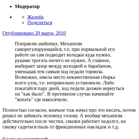
Модератор
Жалоба
Поделиться
Опубликовано
20 марта, 2010
Поправлю audiomax. Механизм
саморегулирующийся, т.е. при нормальной его
работе он сам подводит колодки куда нужно,
руками трогать ничего не нужно. А главное,
выбирает зазор между колодкой и барабаном,
уменьшая тем самым ход педали тормоза.
Возможно, имела место некачественная сборка
всего узла, т.е. неправильно установили. Либо
покатайся пару дней, ход педали должен вернуться
на "как было". В противном случае начинайте
"копать" где накосячили.
Полностью согласен, вначале тож начал про это писать, потом
решил не забивать человеку голову. А вообще механизм
действительно после чистки, смазки работает недолго, на
смазку садиться пыль от фрикционных накладок и т.д.
Ссылка на комментарий