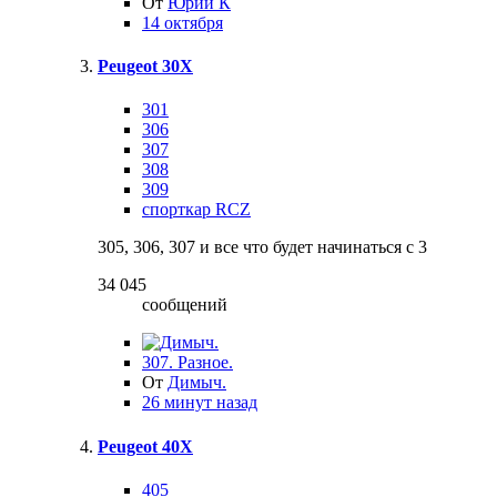
От
Юрий К
14 октября
Peugeot 30X
301
306
307
308
309
спорткар RCZ
305, 306, 307 и все что будет начинаться с 3
34 045
сообщений
307. Разное.
От
Димыч.
26 минут назад
Peugeot 40X
405