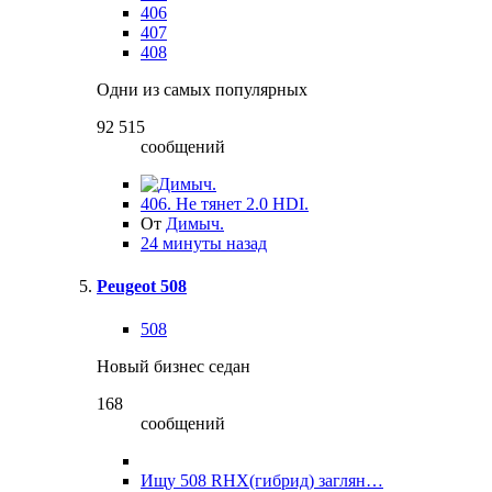
406
407
408
Одни из самых популярных
92 515
сообщений
406. Не тянет 2.0 HDI.
От
Димыч.
24 минуты назад
Peugeot 508
508
Новый бизнес седан
168
сообщений
Ищу 508 RHX(гибрид) заглян…