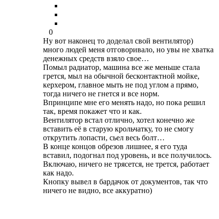
0
Ну вот наконец то доделал свой вентилятор)
много людей меня отговоривало, но увы не хватка
денежных средств взяло свое…
Помыл радиатор, машина все же меньше стала
грется, мыл на обычной бесконтактной мойке,
керхером, главное мыть не под углом а прямо,
тогда ничего не гнется и все норм.
Впринципе мне его менять надо, но пока решил
так, время покажет что и как.
Вентилятор встал отлично, хотел конечно же
вставить её в старую крольчатку, то не смогу
открутить лопасти, сьел весь болт…
В конце концов обрезов лишнее, я его туда
вставил, подогнал под уровень, и все получилось.
Включаю, ничего не трясется, не трется, работает
как надо.
Кнопку вывел в бардачок от документов, так что
ничего не видно, все аккуратно)