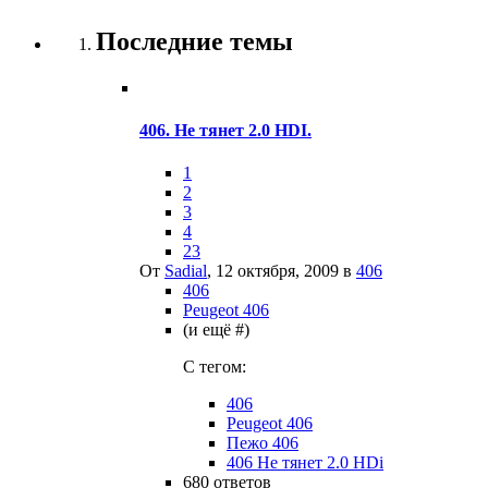
Последние темы
406. Не тянет 2.0 HDI.
1
2
3
4
23
От
Sadial
,
12 октября, 2009
в
406
406
Peugeot 406
(и ещё #)
C тегом:
406
Peugeot 406
Пежо 406
406 Не тянет 2.0 HDi
680
ответов