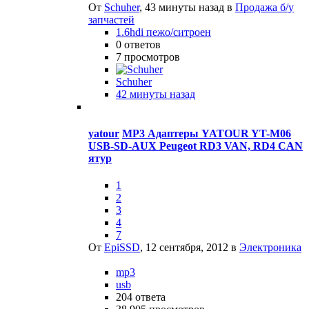
От
Schuher
,
43 минуты назад
в
Продажа б/у
запчастей
1.6hdi пежо/ситроен
0
ответов
7
просмотров
Schuher
42 минуты назад
yatour
MP3 Адаптеры YATOUR YT-M06
USB-SD-AUX Peugeot RD3 VAN, RD4 CAN
ятур
1
2
3
4
7
От
EpiSSD
,
12 сентября, 2012
в
Электроника
mp3
usb
204
ответа