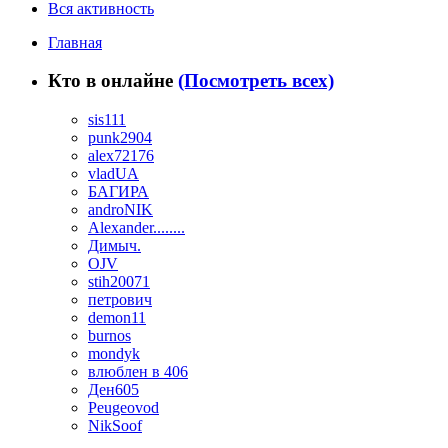
Вся активность
Главная
Кто в онлайне
(Посмотреть всех)
sis111
punk2904
alex72176
vladUA
БАГИРА
androNIK
Alexander........
Димыч.
OJV
stih20071
петрович
demon11
burnos
mondyk
влюблен в 406
Ден605
Peugeovod
NikSoof