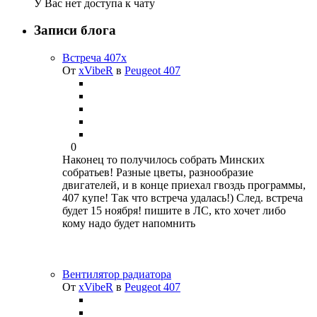
У Вас нет доступа к чату
Записи блога
Встреча 407х
От
xVibeR
в
Peugeot 407
0
Наконец то получилось собрать Минских
собратьев! Разные цветы, разнообразие
двигателей, и в конце приехал гвоздь программы,
407 купе! Так что встреча удалась!) След. встреча
будет 15 ноября! пишите в ЛС, кто хочет либо
кому надо будет напомнить
Вентилятор радиатора
От
xVibeR
в
Peugeot 407