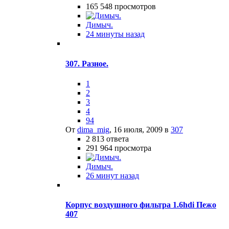
165 548
просмотров
Димыч.
24 минуты назад
307. Разное.
1
2
3
4
94
От
dima_mig
,
16 июля, 2009
в
307
2 813
ответа
291 964
просмотра
Димыч.
26 минут назад
Корпус воздушного фильтра 1.6hdi Пежо
407