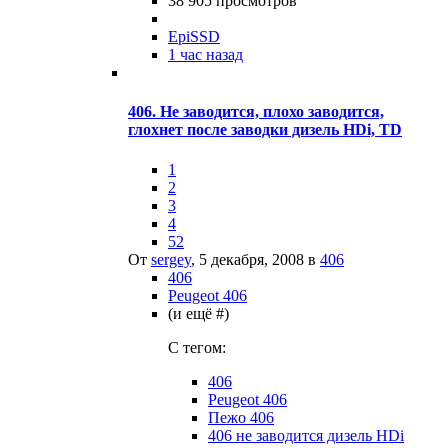
38 905
просмотров
EpiSSD
1 час назад
406. Не заводится, плохо заводится,
глохнет после заводки дизель HDi, TD
1
2
3
4
52
От
sergey
,
5 декабря, 2008
в
406
406
Peugeot 406
(и ещё #)
C тегом:
406
Peugeot 406
Пежо 406
406 не заводится дизель HDi