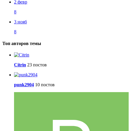
2 февр
8
3 нояб
8
Топ авторов темы
Citrin
23 постов
punk2904
10 постов