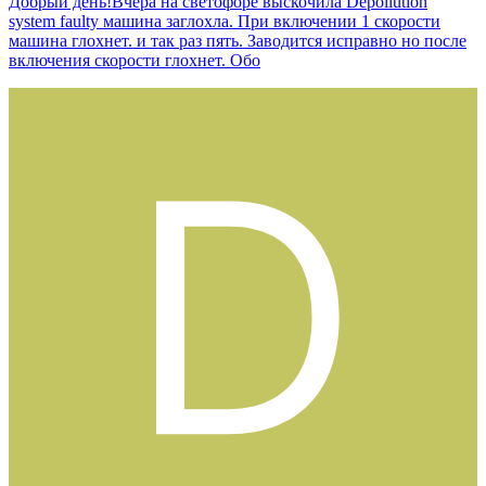
Добрый день!Вчера на светофоре выскочила Depollution
system faulty машина заглохла. При включении 1 скорости
машина глохнет. и так раз пять. Заводится исправно но после
включения скорости глохнет. Обо