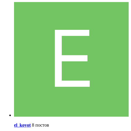
el_koyot
8 постов