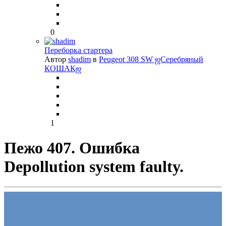
0
Переборка стартера
Автор
shadim
в
Peugeot 308 SW ஜСеребряный
КОШАКஜ
1
Пежо 407. Ошибка
Depollution system faulty.