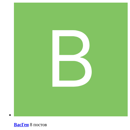
ВасГен
8 постов