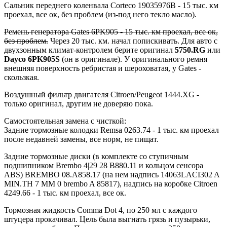
Сальник переднего коленвала Corteco 19035976B - 15 тыс. км
проехал, все ок, без проблем (из-под него текло масло).
Ремень генератора Gates 6PK905 - 15 тыс. км проехал, все ок,
без проблем.
Через 20 тыс. км. начал попискивать. Для авто с
двухзонным климат-контролем берите оригинал
5750.RG
или
Dayco
6PK905S
(он в оригинале). У оригинального ремня
внешняя поверхность ребристая и шероховатая, у Gates -
скользкая.
Воздушный фильтр двигателя Citroen/Peugeot 1444.XG -
только оригинал, другим не доверяю пока.
Самостоятельная замена с чисткой:
Задние тормозные колодки Remsa 0263.74 - 1 тыс. км проехал
после недавней замены, все норм, не пищат.
Задние тормозные диски (в комплекте со ступичным
подшипником Brembo 4|29 28 B880.11 и кольцом сенсора
ABS) BREMBO 08.A858.17 (на нем надпись 14063LACI302 A
MIN.TH 7 MM 0 brembo A 85817), надпись на коробке Citroen
4249.66 - 1 тыс. км проехал, все ок.
Тормозная жидкость Comma Dot 4, по 250 мл с каждого
штуцера прокачивал. Цель была выгнать грязь и пузырьки,