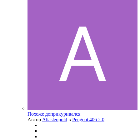
Похоже доприкуривался
Автор
Aliasleopold
в
Peugeot 406 2.0