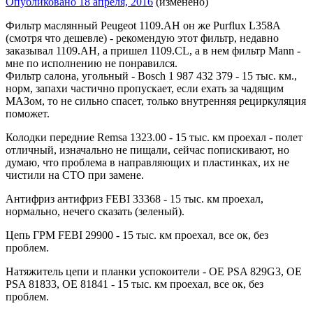
Опубликовано
18 апреля, 2016
(изменено)
Фильтр маслянный Peugeot 1109.AH он же Purflux L358A
(смотря что дешевле) - рекомендую этот фильтр, недавно
заказывал 1109.AH, а пришел 1109.CL, а в нем фильтр Mann -
мне по исполнению не понравился.
Фильтр салона, угольный - Bosch 1 987 432 379 - 15 тыс. км.,
норм, запахи частично пропускает, если ехать за чадящим
МАЗом, то не сильно спасет, только внутренняя рециркуляция
поможет.
Колодки передние Remsa 1323.00 - 15 тыс. км проехал - полет
отличный, изначально не пищали, сейчас попискивают, но
думаю, что проблема в направляющих и пластинках, их не
чистили на СТО при замене.
Антифриз антифриз FEBI 33368 - 15 тыс. км проехал,
нормально, нечего сказать (зеленый).
Цепь ГРМ FEBI 29900 - 15 тыс. км проехал, все ок, без
проблем.
Натяжитель цепи и планки успокоители - OE PSA 829G3, OE
PSA 81833, OE 81841 - 15 тыс. км проехал, все ок, без
проблем.