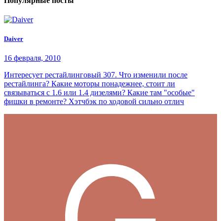
Популярные посты
Daiver
16 февраля, 2010
Интересует рестайлинговый 307. Что изменили после
рестайлинга? Какие моторы понадежнее, стоит ли
связываться с 1.6 или 1.4 дизелями? Какие там "особые"
фишки в ремонте? Хэтчбэк по ходовой сильно отлич