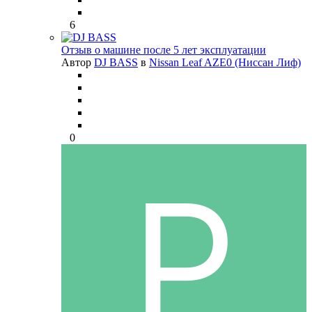
6
Отзыв о машине после 5 лет эксплуатации
Автор
DJ BASS
в
Nissan Leaf AZE0 (Ниссан Лиф)
0