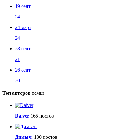
19 сент
24
24 март
24
28 сент
21
26 сент
20
Топ авторов темы
Daiver
165 постов
Димыч.
130 постов