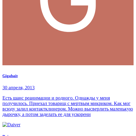
Gigabait
30 апреля, 2013
Есть шанс реанимации и родного. Однажды у меня
получилось. Приехал товарищ с мертвым микриком. Как мог
всюду залил контактклинером. Можно высверлить маленькую
дырочку, а потом заделать ее для ускорени