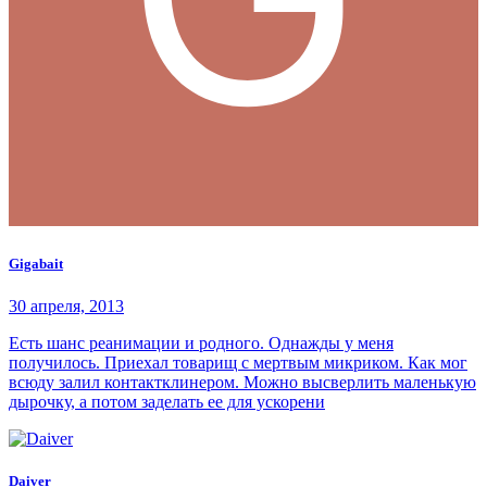
Gigabait
30 апреля, 2013
Есть шанс реанимации и родного. Однажды у меня
получилось. Приехал товарищ с мертвым микриком. Как мог
всюду залил контактклинером. Можно высверлить маленькую
дырочку, а потом заделать ее для ускорени
Daiver