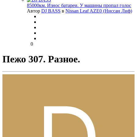
85000км. Износ батареи. У машины пропал голос
Автор
DJ BASS
в
Nissan Leaf AZE0 (Ниссан Лиф)
0
Пежо 307. Разное.