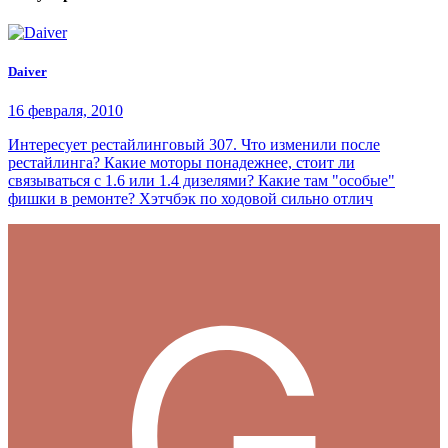
Daiver
16 февраля, 2010
Интересует рестайлинговый 307. Что изменили после
рестайлинга? Какие моторы понадежнее, стоит ли
связываться с 1.6 или 1.4 дизелями? Какие там "особые"
фишки в ремонте? Хэтчбэк по ходовой сильно отлич